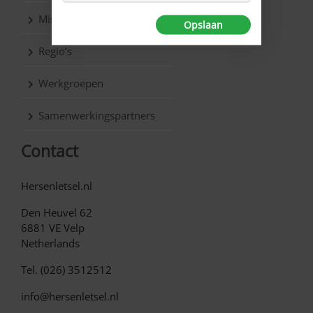
Missie & Visie
Opslaan
Regio’s
Werkgroepen
Samenwerkingspartners
Contact
Hersenletsel.nl
Den Heuvel 62
6881 VE Velp
Netherlands
Tel. (026) 3512512
info@hersenletsel.nl