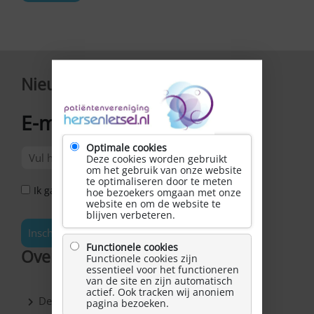
Nieuwsbrief
E-mailadres
*
Optimale cookies
Deze cookies worden gebruikt
om het gebruik van onze website
te optimaliseren door te meten
Ik ga akkoord met het Privacy Statement *
hoe bezoekers omgaan met onze
website en om de website te
blijven verbeteren.
Inschrijven
Functionele cookies
Over Hersenletsel.nl
Functionele cookies zijn
essentieel voor het functioneren
van de site en zijn automatisch
actief. Ook tracken wij anoniem
De vereniging
pagina bezoeken.