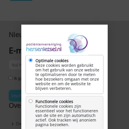
Nieuwsbrief
E-mailadres
*
Optimale cookies
Deze cookies worden gebruikt
om het gebruik van onze website
te optimaliseren door te meten
Ik ga akkoord met het Privacy Statement *
hoe bezoekers omgaan met onze
website en om de website te
blijven verbeteren.
Inschrijven
Functionele cookies
Over Hersenletsel.nl
Functionele cookies zijn
essentieel voor het functioneren
van de site en zijn automatisch
actief. Ook tracken wij anoniem
De vereniging
pagina bezoeken.