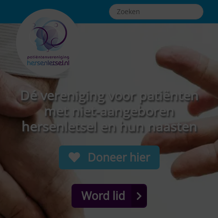
Dé vereniging voor patiënten
met niet-aangeboren
hersenletsel en hun naasten
Doneer hier
Word lid