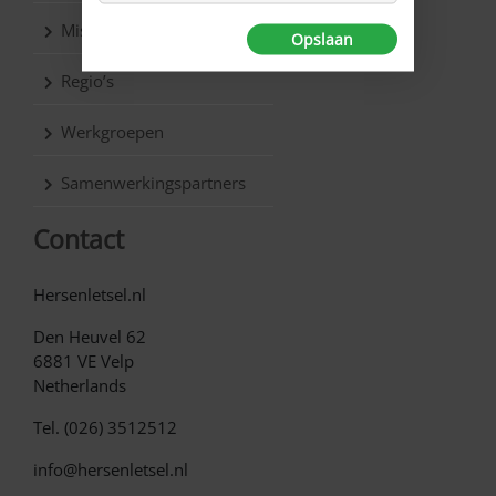
Missie & Visie
Opslaan
Regio’s
Werkgroepen
Samenwerkingspartners
Contact
Hersenletsel.nl
Den Heuvel 62
6881 VE Velp
Netherlands
Tel. (026) 3512512
info@hersenletsel.nl