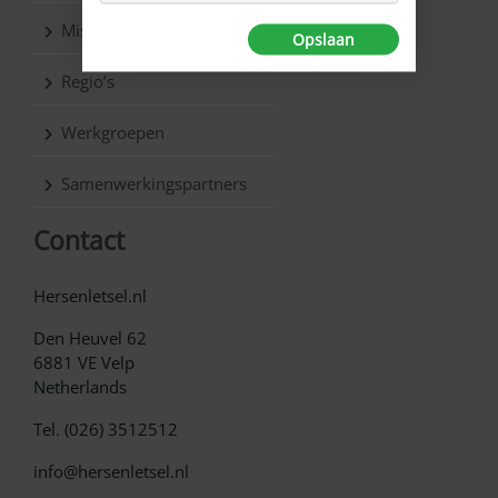
Missie & Visie
Opslaan
Regio’s
Werkgroepen
Samenwerkingspartners
Contact
Hersenletsel.nl
Den Heuvel 62
6881 VE Velp
Netherlands
Tel. (026) 3512512
info@hersenletsel.nl