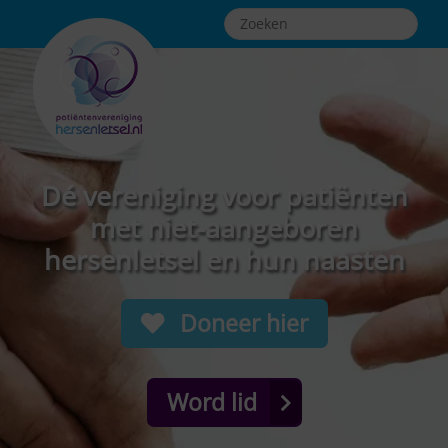
Dé vereniging voor patiënten
met niet-aangeboren
hersenletsel en hun naasten
Doneer hier
Word lid