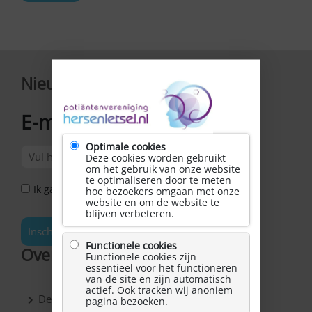
Nieuwsbrief
E-mailadres
*
Optimale cookies
Deze cookies worden gebruikt
om het gebruik van onze website
te optimaliseren door te meten
Ik ga akkoord met het Privacy Statement *
hoe bezoekers omgaan met onze
website en om de website te
blijven verbeteren.
Inschrijven
Functionele cookies
Over Hersenletsel.nl
Functionele cookies zijn
essentieel voor het functioneren
van de site en zijn automatisch
actief. Ook tracken wij anoniem
De vereniging
pagina bezoeken.