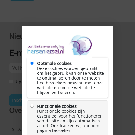
Nieuwsbrief
E-mailadres
*
Optimale cookies
Deze cookies worden gebruikt
om het gebruik van onze website
te optimaliseren door te meten
Ik ga akkoord met het Privacy Statement *
hoe bezoekers omgaan met onze
website en om de website te
blijven verbeteren.
Inschrijven
Functionele cookies
Over Hersenletsel.nl
Functionele cookies zijn
essentieel voor het functioneren
van de site en zijn automatisch
actief. Ook tracken wij anoniem
De vereniging
pagina bezoeken.