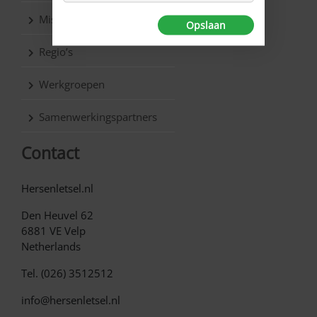
Missie & Visie
Opslaan
Regio’s
Werkgroepen
Samenwerkingspartners
Contact
Hersenletsel.nl
Den Heuvel 62
6881 VE Velp
Netherlands
Tel. (026) 3512512
info@hersenletsel.nl