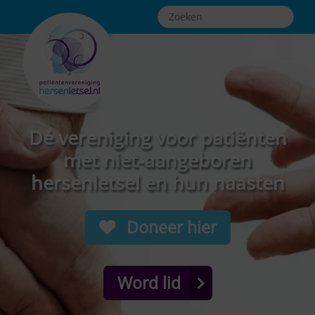
Dé vereniging voor patiënten
met niet-aangeboren
hersenletsel en hun naasten
Doneer hier
Word lid