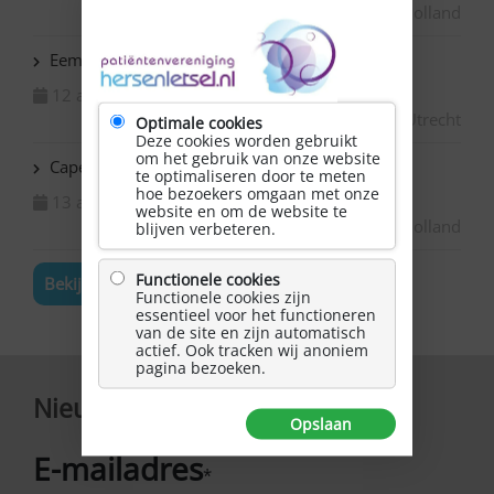
Zuid-Holland
Eemnes: NAH Café
12 augustus 2026
Utrecht
Optimale cookies
Deze cookies worden gebruikt
om het gebruik van onze website
Capelle ad IJssel – Boetseren in het Praatatelier
te optimaliseren door te meten
hoe bezoekers omgaan met onze
13 augustus 2026
website en om de website te
Zuid-Holland
blijven verbeteren.
Functionele cookies
Bekijk de volledige agenda
Functionele cookies zijn
essentieel voor het functioneren
van de site en zijn automatisch
actief. Ook tracken wij anoniem
pagina bezoeken.
Nieuwsbrief
Opslaan
E-mailadres
*