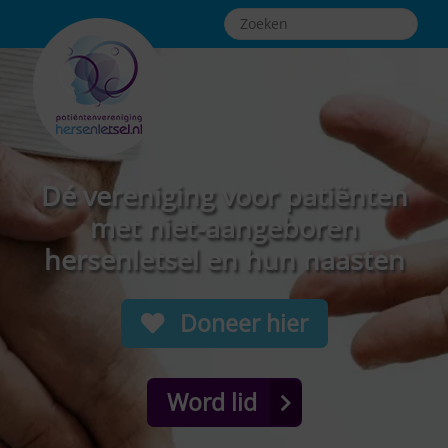
Dé vereniging voor patiënten
met niet-aangeboren
hersenletsel en hun naasten
Doneer hier
Word lid