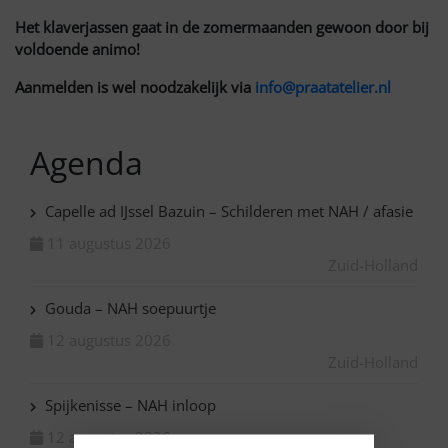
Het klaverjassen gaat in de zomermaanden gewoon door bij
voldoende animo!
Aanmelden is wel noodzakelijk via
info@praatatelier.nl
Agenda
Capelle ad IJssel Bazuin – Schilderen met NAH / afasie
11 augustus 2026
Zuid-Holland
Gouda – NAH soepuurtje
12 augustus 2026
Zuid-Holland
Spijkenisse – NAH inloop
12 augustus 2026