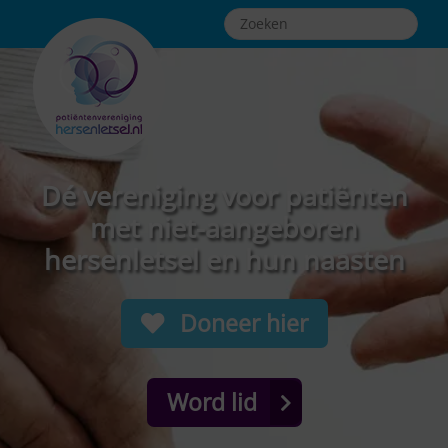
Dé vereniging voor patiënten
met niet-aangeboren
hersenletsel en hun naasten
Doneer hier
Word lid