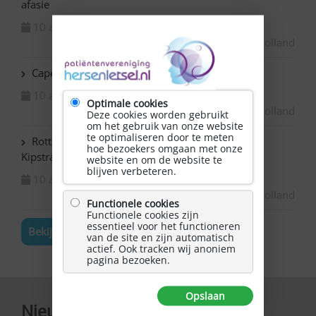
afasie
10 augustus 2026
Zuid-Holland
Capelle ad IJssel Beemsterhoek – Klaverjassen
10 augustus 2026
Optimale cookies
Zuid-Holland
Deze cookies worden gebruikt
om het gebruik van onze website
te optimaliseren door te meten
Rotterdam Centrum – NAH bijeenkomst in de
hoe bezoekers omgaan met onze
Kipstraat
website en om de website te
blijven verbeteren.
10 augustus 2026
Zuid-Holland
Functionele cookies
Functionele cookies zijn
essentieel voor het functioneren
Bekijk de volledige agenda
van de site en zijn automatisch
actief. Ook tracken wij anoniem
pagina bezoeken.
Opslaan
Nieuwsbrief