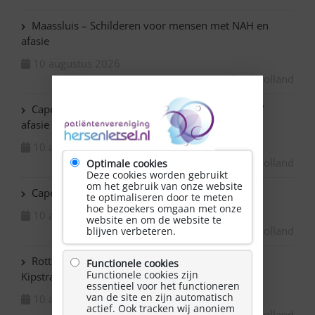
Maassluis – Schilderen voor mensen met NAH en
afasie
10 augustus 2026
Zuid-Holland
Capelle ad IJssel Baronie – Schilderen met NAH /
afasie
10 augustus 2026
Zuid-Holland
Optimale cookies
Deze cookies worden gebruikt
om het gebruik van onze website
Capelle ad IJssel Beemsterhoek – Klaverjassen
te optimaliseren door te meten
hoe bezoekers omgaan met onze
10 augustus 2026
website en om de website te
Zuid-Holland
blijven verbeteren.
Rotterdam Centrum – NAH bijeenkomst in de
Functionele cookies
Functionele cookies zijn
Kipstraat
essentieel voor het functioneren
van de site en zijn automatisch
10 augustus 2026
actief. Ook tracken wij anoniem
Zuid-Holland