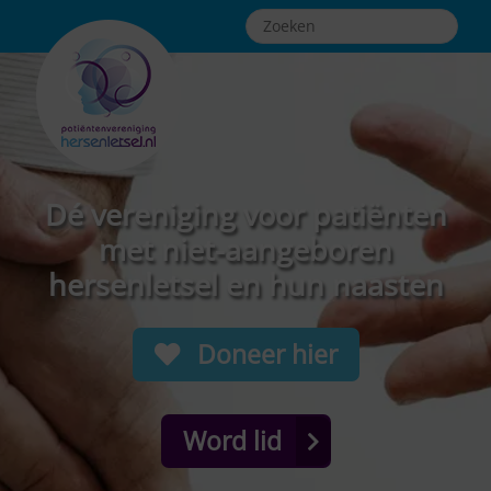
Dé vereniging voor patiënten
met niet-aangeboren
hersenletsel en hun naasten
Doneer hier
Word lid