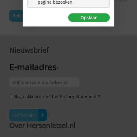
pagina bezoeken.
Bekijk de volledige agenda
Opslaan
Nieuwsbrief
E-mailadres
*
Ik ga akkoord met het Privacy Statement *
Inschrijven
Over Hersenletsel.nl