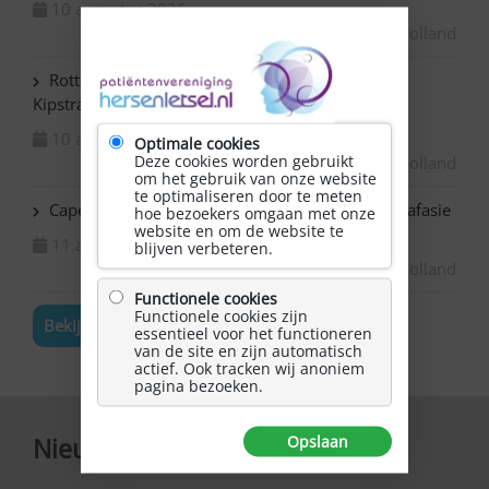
10 augustus 2026
Zuid-Holland
Rotterdam Centrum – NAH bijeenkomst in de
Kipstraat
10 augustus 2026
Optimale cookies
Deze cookies worden gebruikt
Zuid-Holland
om het gebruik van onze website
te optimaliseren door te meten
Capelle ad IJssel Bazuin – Schilderen met NAH / afasie
hoe bezoekers omgaan met onze
website en om de website te
11 augustus 2026
blijven verbeteren.
Zuid-Holland
Functionele cookies
Functionele cookies zijn
Bekijk de volledige agenda
essentieel voor het functioneren
van de site en zijn automatisch
actief. Ook tracken wij anoniem
pagina bezoeken.
Opslaan
Nieuwsbrief