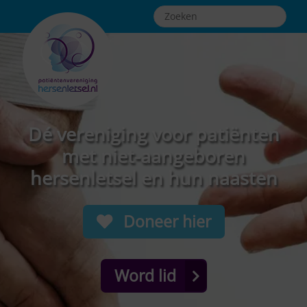
Dé vereniging voor patiënten
met niet-aangeboren
hersenletsel en hun naasten
Doneer hier
Word lid