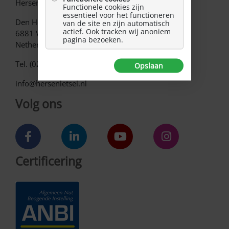
Hersenletsel.nl
Functionele cookies zijn
essentieel voor het functioneren
Den Heuvel 62
van de site en zijn automatisch
actief. Ook tracken wij anoniem
6881 VE Velp
pagina bezoeken.
Netherlands
Tel. (026) 3512512
Opslaan
info@hersenletsel.nl
Volg ons
Certificering