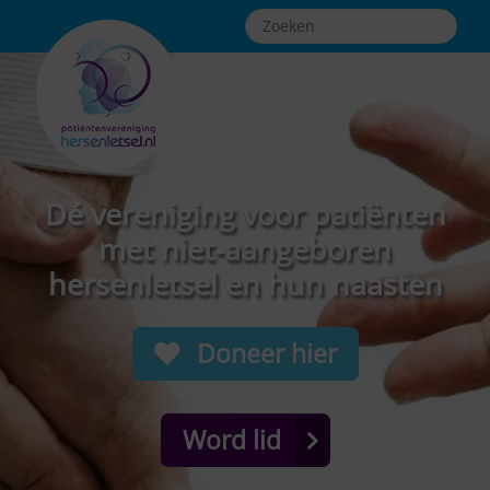
Dé vereniging voor patiënten
met niet-aangeboren
hersenletsel en hun naasten
Doneer hier
Word lid