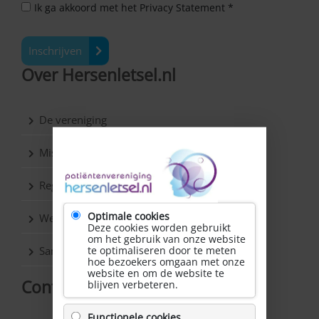
Ik ga akkoord met het Privacy Statement *
Inschrijven
Over Hersenletsel.nl
De vereniging
Missie & Visie
Regio’s
Optimale cookies
Werkgroepen
Deze cookies worden gebruikt
om het gebruik van onze website
Samenwerkingspartners
te optimaliseren door te meten
hoe bezoekers omgaan met onze
website en om de website te
Contact
blijven verbeteren.
Functionele cookies