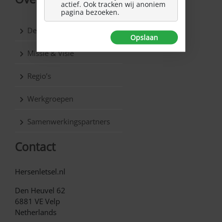
actief. Ook tracken wij anoniem
pagina bezoeken.
De vereniging
Opslaan
Missie & Visie
Regio’s
Werkgroepen
Samenwerkingspartners
Contact
Hersenletsel.nl
Den Heuvel 62
6881 VE Velp
Netherlands