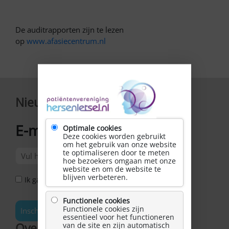
De auditrapporten zijn te lezen
op
www.afasiecentrum.nl
Nieuwsbrief
E-mailadres
Optimale cookies
*
Deze cookies worden gebruikt
om het gebruik van onze website
te optimaliseren door te meten
hoe bezoekers omgaan met onze
website en om de website te
blijven verbeteren.
Ik ga akkoord met het Privacy Statement *
Functionele cookies
Functionele cookies zijn
Inschrijven
essentieel voor het functioneren
van de site en zijn automatisch
Over Hersenletsel.nl