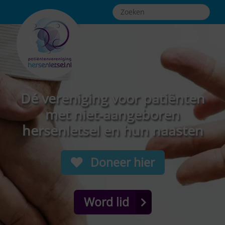
Dé vereniging voor patiënten
met niet-aangeboren
hersenletsel en hun naasten
Doneer hier
Word lid