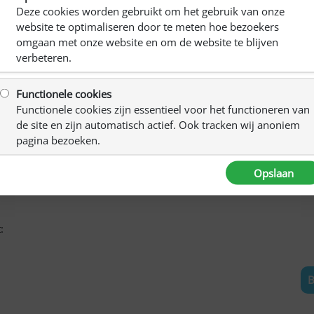
af
Deze cookies worden gebruikt om het gebruik van onze
website te optimaliseren door te meten hoe bezoekers
omgaan met onze website en om de website te blijven
er het genot van koffie/thee.
verbeteren.
C
 muziek, of iets quiz-achtigs.
Functionele cookies
r elkaar praten, niet tegelijk vragen stellen enz.
Functionele cookies zijn essentieel voor het functioneren van
de site en zijn automatisch actief. Ook tracken wij anoniem
pagina bezoeken.
Opslaan
:
B