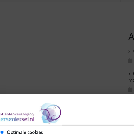
A
C
B
mo
M
en
C
Optimale cookies