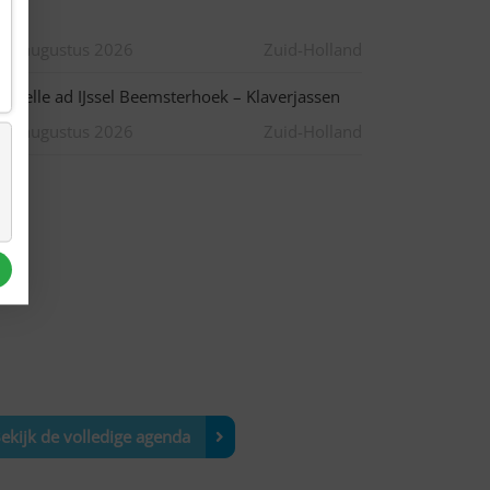
asie
10 augustus 2026
Zuid-Holland
apelle ad IJssel Beemsterhoek – Klaverjassen
10 augustus 2026
Zuid-Holland
ekijk de volledige agenda