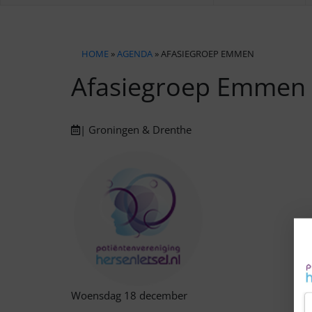
HOME
»
AGENDA
» AFASIEGROEP EMMEN
Afasiegroep Emmen
| Groningen & Drenthe
Woensdag 18 december