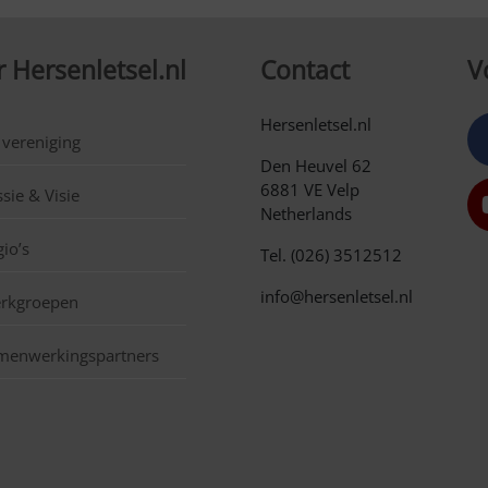
 Hersenletsel.nl
Contact
V
Hersenletsel.nl
 vereniging
Den Heuvel 62
6881 VE Velp
sie & Visie
Netherlands
io’s
Tel. (026) 3512512
info@hersenletsel.nl
rkgroepen
menwerkingspartners