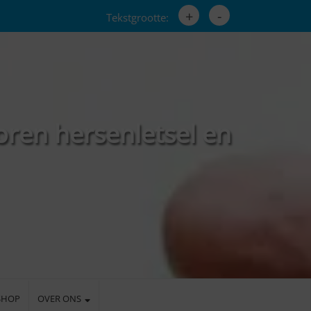
+
-
Tekstgrootte:
oren hersenletsel en
SHOP
OVER ONS