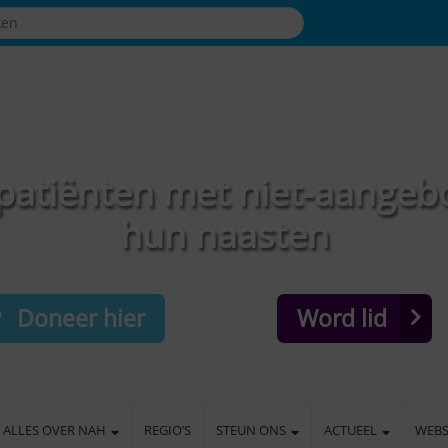
patiënten met niet-aangeb
hun naasten
Doneer hier
Word lid
ALLES OVER NAH
REGIO’S
STEUN ONS
ACTUEEL
WEB