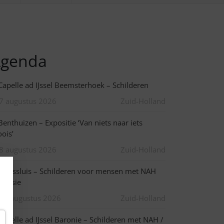
genda
apelle ad IJssel Beemsterhoek – Schilderen
7 augustus 2026
Zuid-Holland
enthuizen – Expositie ‘Van niets naar iets
ois’
8 augustus 2026
Zuid-Holland
aassluis – Schilderen voor mensen met NAH
 afasie
10 augustus 2026
Zuid-Holland
apelle ad IJssel Baronie – Schilderen met NAH /