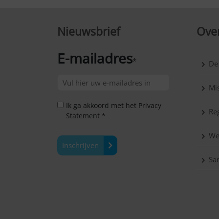
Nieuwsbrief
Over
E-mailadres
*
De
Mis
Ik ga akkoord met het Privacy
Reg
Statement *
We
Inschrijven
Sa