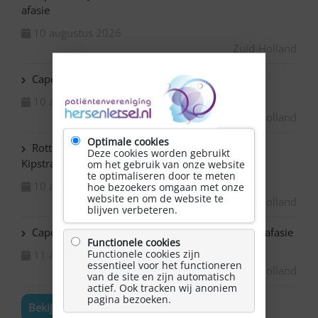
afasie
10 augustus 2026
Zuid-Holland
Capelle ad IJssel Beemsterhoek – Klaverjassen
10 augustus 2026
Zuid-Holland
Optimale cookies
Rotterdam Centrum – NAH bijeenkomst in de
Deze cookies worden gebruikt
Kipstraat
om het gebruik van onze website
te optimaliseren door te meten
10 augustus 2026
hoe bezoekers omgaan met onze
website en om de website te
Zuid-Holland
blijven verbeteren.
Capelle ad IJssel Bazuin – Schilderen met NAH / afasie
Functionele cookies
Functionele cookies zijn
11 augustus 2026
essentieel voor het functioneren
Zuid-Holland
van de site en zijn automatisch
actief. Ook tracken wij anoniem
pagina bezoeken.
Bekijk de volledige agenda