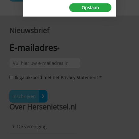
Opslaan
Nieuwsbrief
E-mailadres
*
Ik ga akkoord met het Privacy Statement *
Inschrijven
Over Hersenletsel.nl
De vereniging