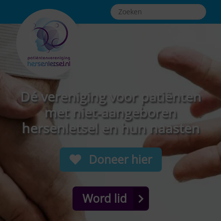
Dé vereniging voor patiënten
met niet-aangeboren
hersenletsel en hun naasten
Doneer hier
Word lid