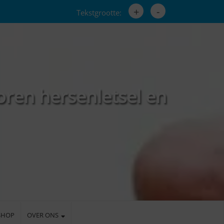
+
-
Tekstgrootte:
oren hersenletsel en
SHOP
OVER ONS