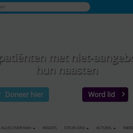
patiënten met niet-aangeb
hun naasten
Doneer hier
Word lid
ALLES OVER NAH
REGIO’S
STEUN ONS
ACTUEEL
WEB