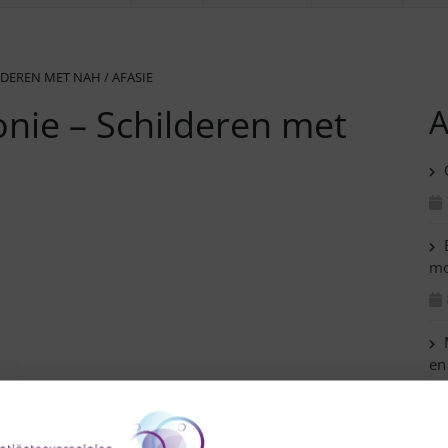
LDEREN MET NAH / AFASIE
ronie – Schilderen met
A
C
B
mo
M
en
C