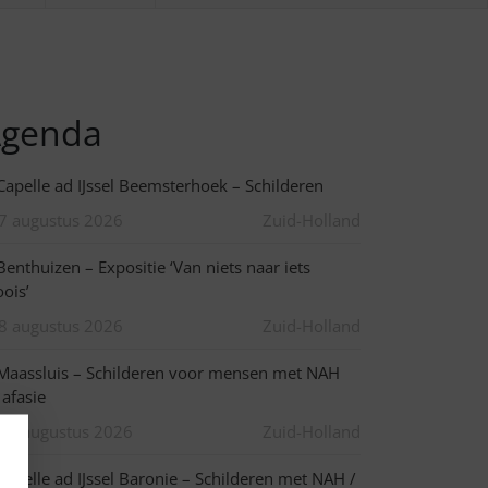
genda
apelle ad IJssel Beemsterhoek – Schilderen
7 augustus 2026
Zuid-Holland
enthuizen – Expositie ‘Van niets naar iets
ois’
8 augustus 2026
Zuid-Holland
aassluis – Schilderen voor mensen met NAH
 afasie
10 augustus 2026
Zuid-Holland
apelle ad IJssel Baronie – Schilderen met NAH /