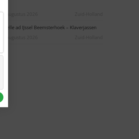
asie
10 augustus 2026
Zuid-Holland
apelle ad IJssel Beemsterhoek – Klaverjassen
10 augustus 2026
Zuid-Holland