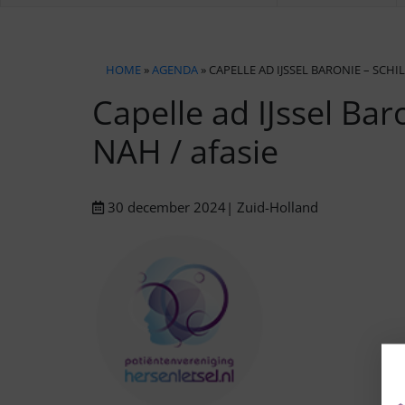
HOME
»
AGENDA
» CAPELLE AD IJSSEL BARONIE – SCHI
Capelle ad IJssel Ba
NAH / afasie
30 december 2024
| Zuid-Holland