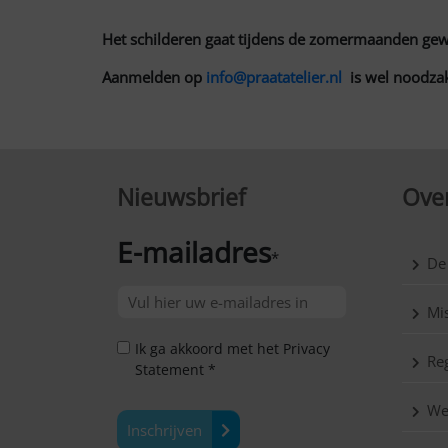
Het schilderen gaat tijdens de zomermaanden ge
Aanmelden op
info@praatatelier.nl
is wel noodzak
Nieuwsbrief
Over
E-mailadres
*
De
Mis
Ik ga akkoord met het Privacy
Reg
Statement *
We
Inschrijven