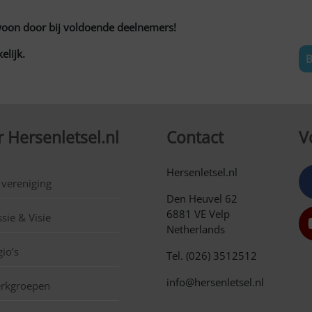
woon door bij voldoende deelnemers!
elijk.
B
 Hersenletsel.nl
Contact
V
Hersenletsel.nl
 vereniging
Den Heuvel 62
6881 VE Velp
sie & Visie
Netherlands
io’s
Tel. (026) 3512512
info@hersenletsel.nl
rkgroepen