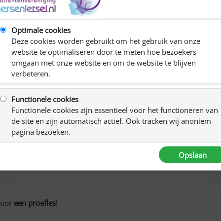
af
t praten, lezen of schrijven. Niets in je leven is meer
n uiten en dat kan ook op een creatieve manier.
Optimale cookies
 mensen met afasie door ervaren kunstenaars in te zetten
Deze cookies worden gebruikt om het gebruik van onze
C
g nooit een penseel hebben vast gehad of met de andere
website te optimaliseren door te meten hoe bezoekers
jezelf wel een nieuw talent! Je zult verbaasd staan waartoe
omgaan met onze website en om de website te blijven
verbeteren.
Functionele cookies
Functionele cookies zijn essentieel voor het functioneren van
de site en zijn automatisch actief. Ook tracken wij anoniem
via ingang De Graafschap 97A)
pagina bezoeken.
Opslaan
voor
een proefles
!