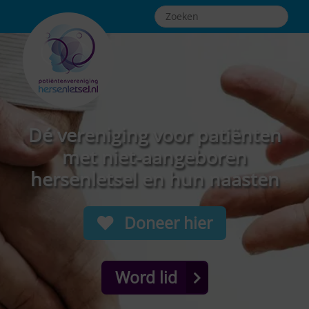
Dé vereniging voor patiënten
met niet-aangeboren
hersenletsel en hun naasten
Doneer hier
Word lid