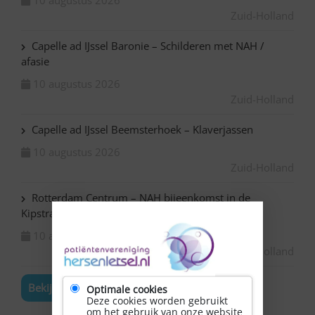
10 augustus 2026
Zuid-Holland
Capelle ad IJssel Baronie – Schilderen met NAH /
afasie
10 augustus 2026
Zuid-Holland
Capelle ad IJssel Beemsterhoek – Klaverjassen
10 augustus 2026
Zuid-Holland
Rotterdam Centrum – NAH bijeenkomst in de
Kipstraat
10 augustus 2026
Zuid-Holland
Bekijk de volledige agenda
Optimale cookies
Deze cookies worden gebruikt
om het gebruik van onze website