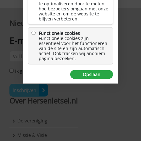
te optimaliseren door te meten
hoe bezoekers omgaan met onze
website en om de website te
blijven verbeteren.
Nieuwsbrief
Functionele cookies
E-mailadres
Functionele cookies zijn
*
essentieel voor het functioneren
van de site en zijn automatisch
actief. Ook tracken wij anoniem
pagina bezoeken.
Ik ga akkoord met het Privacy Statement *
Opslaan
Inschrijven
Over Hersenletsel.nl
De vereniging
Missie & Visie