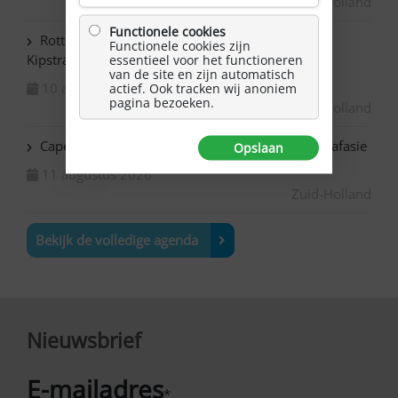
Zuid-Holland
Functionele cookies
Rotterdam Centrum – NAH bijeenkomst in de
Functionele cookies zijn
Kipstraat
essentieel voor het functioneren
van de site en zijn automatisch
10 augustus 2026
actief. Ook tracken wij anoniem
pagina bezoeken.
Zuid-Holland
Capelle ad IJssel Bazuin – Schilderen met NAH / afasie
Opslaan
11 augustus 2026
Zuid-Holland
Bekijk de volledige agenda
Nieuwsbrief
E-mailadres
*