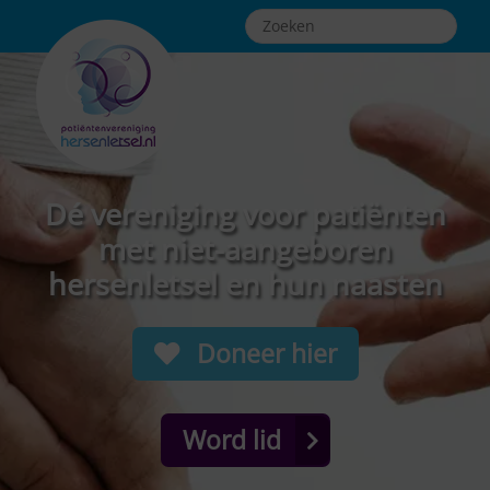
Dé vereniging voor patiënten
met niet-aangeboren
hersenletsel en hun naasten
Doneer hier
Word lid