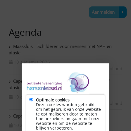
Aanmelden
Agenda
Maassluis – Schilderen voor mensen met NAH en
afasie
10 augustus 2026
Zuid-Holland
Capelle ad IJssel Baronie – Schilderen met NAH /
afasie
10 augustus 2026
Optimale cookies
Zuid-Holland
Deze cookies worden gebruikt
om het gebruik van onze website
te optimaliseren door te meten
Capelle ad IJssel Beemsterhoek – Klaverjassen
hoe bezoekers omgaan met onze
website en om de website te
10 augustus 2026
blijven verbeteren.