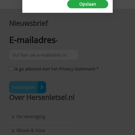
Opslaan
Nieuwsbrief
E-mailadres
*
Ik ga akkoord met het Privacy Statement *
Inschrijven
Over Hersenletsel.nl
De vereniging
Missie & Visie