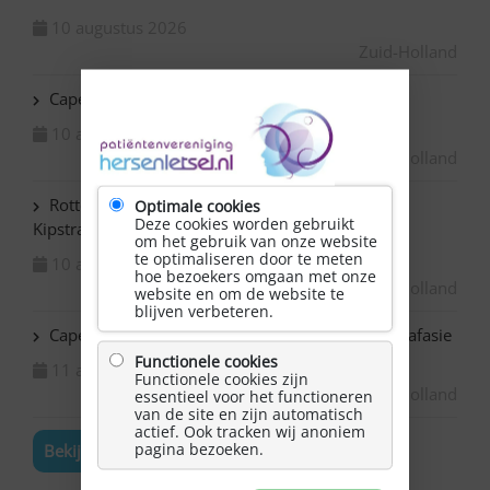
10 augustus 2026
Zuid-Holland
Capelle ad IJssel Beemsterhoek – Klaverjassen
10 augustus 2026
Zuid-Holland
Rotterdam Centrum – NAH bijeenkomst in de
Optimale cookies
Deze cookies worden gebruikt
Kipstraat
om het gebruik van onze website
te optimaliseren door te meten
10 augustus 2026
hoe bezoekers omgaan met onze
Zuid-Holland
website en om de website te
blijven verbeteren.
Capelle ad IJssel Bazuin – Schilderen met NAH / afasie
Functionele cookies
11 augustus 2026
Functionele cookies zijn
Zuid-Holland
essentieel voor het functioneren
van de site en zijn automatisch
actief. Ook tracken wij anoniem
pagina bezoeken.
Bekijk de volledige agenda