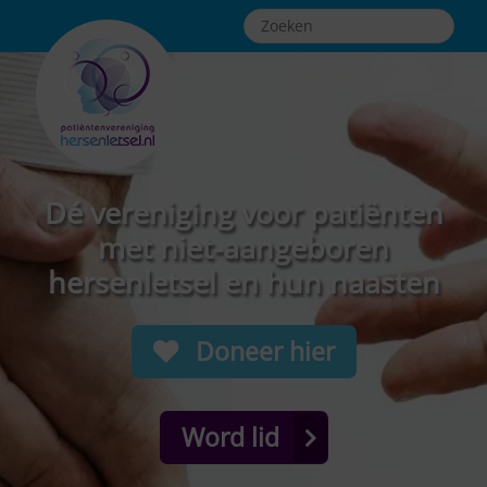
Dé vereniging voor patiënten
met niet-aangeboren
hersenletsel en hun naasten
Doneer hier
Word lid