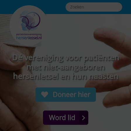
Dé vereniging voor patiënten
met niet-aangeboren
hersenletsel en hun naasten
Doneer hier
Word lid