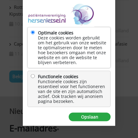
Rotterdam Centrum – NAH bijeenkomst in de
Kipstraat
10 augustus 2026
Zuid-Holland
Optimale cookies
Deze cookies worden gebruikt
om het gebruik van onze website
Capelle ad IJssel Bazuin – Schilderen met NAH / afasie
te optimaliseren door te meten
hoe bezoekers omgaan met onze
11 augustus 2026
website en om de website te
Zuid-Holland
blijven verbeteren.
Bekijk de volledige agenda
Functionele cookies
Functionele cookies zijn
essentieel voor het functioneren
van de site en zijn automatisch
actief. Ook tracken wij anoniem
pagina bezoeken.
Nieuwsbrief
Opslaan
E-mailadres
*