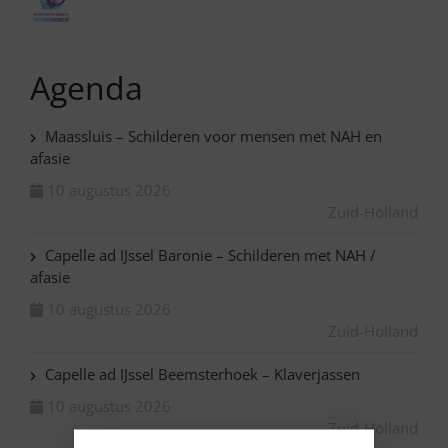
Agenda
Maassluis – Schilderen voor mensen met NAH en
afasie
10 augustus 2026
Zuid-Holland
Capelle ad IJssel Baronie – Schilderen met NAH /
afasie
10 augustus 2026
Zuid-Holland
Capelle ad IJssel Beemsterhoek – Klaverjassen
10 augustus 2026
Zuid-Holland