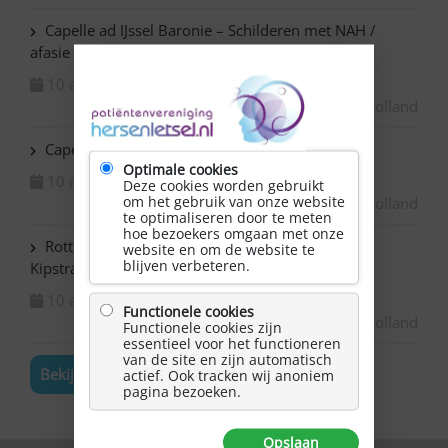
Capelle ad IJssel Baronie – Schilderen met NAH /
afasie
10 augustus 2026
Zuid-Holland
Capelle ad IJssel Beemsterhoek – Klaverjassen
Optimale cookies
10 augustus 2026
Deze cookies worden gebruikt
om het gebruik van onze website
Zuid-Holland
te optimaliseren door te meten
hoe bezoekers omgaan met onze
Rotterdam Centrum – NAH bijeenkomst in de
website en om de website te
blijven verbeteren.
Kipstraat
10 augustus 2026
Functionele cookies
Zuid-Holland
Functionele cookies zijn
essentieel voor het functioneren
van de site en zijn automatisch
Bekijk de volledige agenda
actief. Ook tracken wij anoniem
pagina bezoeken.
Opslaan