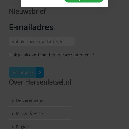
Nieuwsbrief
E-mailadres
*
Ik ga akkoord met het Privacy Statement *
Inschrijven
Over Hersenletsel.nl
De vereniging
Missie & Visie
Regio’s