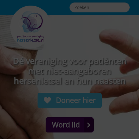
Dé vereniging voor patiënten
met niet-aangeboren
hersenletsel en hun naasten
Doneer hier
Word lid