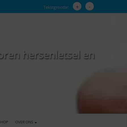
+
-
Tekstgrootte:
oren hersenletsel en
SHOP
OVER ONS