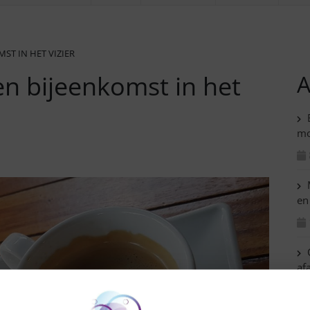
ST IN HET VIZIER
n bijeenkomst in het
A
B
mo
M
en
C
af