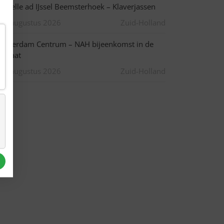
apelle ad IJssel Beemsterhoek – Klaverjassen
10 augustus 2026
Zuid-Holland
otterdam Centrum – NAH bijeenkomst in de
pstraat
10 augustus 2026
Zuid-Holland