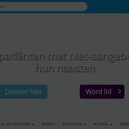
patiënten met niet-aangeb
hun naasten
Doneer hier
Word lid
ALLES OVER NAH
REGIO’S
STEUN ONS
ACTUEEL
WEB