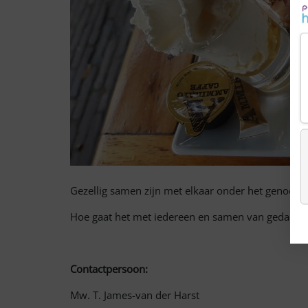
Gezellig samen zijn met elkaar onder het genoegen
Hoe gaat het met iedereen en samen van gedachte
Contactpersoon:
Mw. T. James-van 