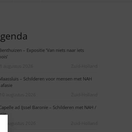
genda
enthuizen – Expositie ‘Van niets naar iets
ois’
8 augustus 2026
Zuid-Holland
aassluis – Schilderen voor mensen met NAH
 afasie
10 augustus 2026
Zuid-Holland
apelle ad IJssel Baronie – Schilderen met NAH /
asie
10 augustus 2026
Zuid-Holland