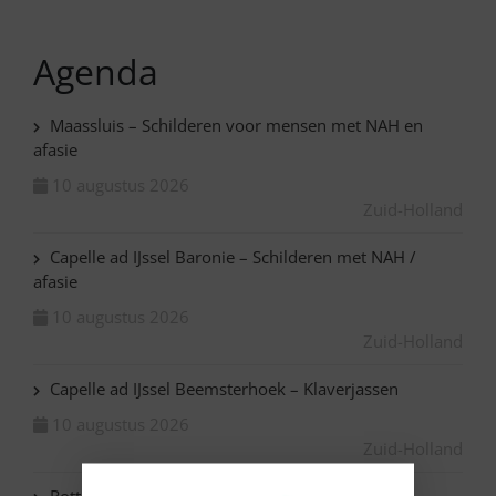
Agenda
Maassluis – Schilderen voor mensen met NAH en
afasie
10 augustus 2026
Zuid-Holland
Capelle ad IJssel Baronie – Schilderen met NAH /
afasie
10 augustus 2026
Zuid-Holland
Capelle ad IJssel Beemsterhoek – Klaverjassen
10 augustus 2026
Zuid-Holland