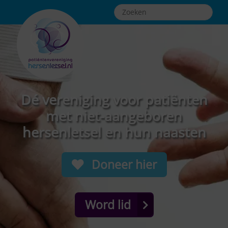
Dé vereniging voor patiënten
met niet-aangeboren
hersenletsel en hun naasten
Doneer hier
Word lid