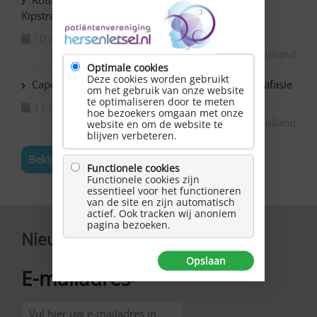
Rotterdam Centrum – NAH bijeenkomst in de
Kipstraat
10 augustus 2026
Zuid-Holland
Optimale cookies
Deze cookies worden gebruikt
Capelle ad IJssel Bazuin – Schilderen met NAH / afasie
om het gebruik van onze website
te optimaliseren door te meten
11 augustus 2026
hoe bezoekers omgaan met onze
Zuid-Holland
website en om de website te
blijven verbeteren.
Bekijk de volledige agenda
Functionele cookies
Functionele cookies zijn
essentieel voor het functioneren
van de site en zijn automatisch
actief. Ook tracken wij anoniem
pagina bezoeken.
Nieuwsbrief
Opslaan
E-mailadres
*