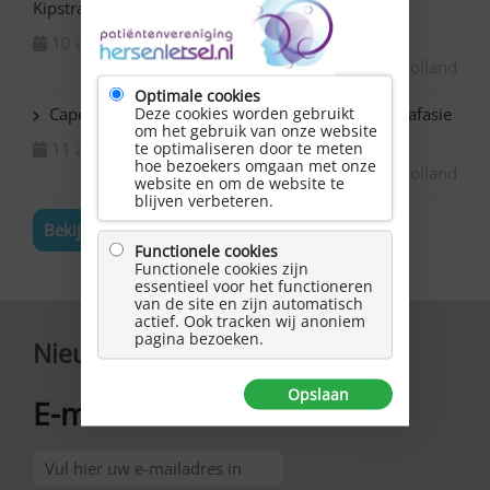
Kipstraat
10 augustus 2026
Zuid-Holland
Optimale cookies
Capelle ad IJssel Bazuin – Schilderen met NAH / afasie
Deze cookies worden gebruikt
om het gebruik van onze website
11 augustus 2026
te optimaliseren door te meten
hoe bezoekers omgaan met onze
Zuid-Holland
website en om de website te
blijven verbeteren.
Bekijk de volledige agenda
Functionele cookies
Functionele cookies zijn
essentieel voor het functioneren
van de site en zijn automatisch
actief. Ook tracken wij anoniem
pagina bezoeken.
Nieuwsbrief
Opslaan
E-mailadres
*