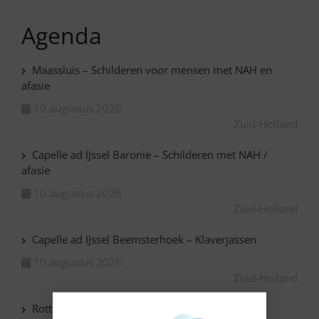
Agenda
Maassluis – Schilderen voor mensen met NAH en
afasie
10 augustus 2026
Zuid-Holland
Capelle ad IJssel Baronie – Schilderen met NAH /
afasie
10 augustus 2026
Zuid-Holland
Capelle ad IJssel Beemsterhoek – Klaverjassen
10 augustus 2026
Zuid-Holland
Rotterdam Centrum – NAH bijeenkomst in de