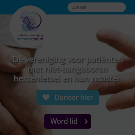
Dé vereniging voor patiënten
met niet-aangeboren
hersenletsel en hun naasten
Doneer hier
Word lid