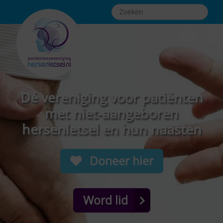
Dé vereniging voor patiënten
met niet-aangeboren
hersenletsel en hun naasten
Doneer hier
Word lid