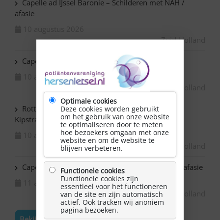
Capelle ad IJssel Baronie – Schilderen met NAH /
afasie
10 augustus 2026
Zuid-Holland
Capelle ad IJssel Beemsterhoek – Klaverjassen
10 augustus 2026
Zuid-Holland
Optimale cookies
Rotterdam Centrum – NAH bijeenkomst in de
Deze cookies worden gebruikt
om het gebruik van onze website
Kipstraat
te optimaliseren door te meten
hoe bezoekers omgaan met onze
10 augustus 2026
website en om de website te
Zuid-Holland
blijven verbeteren.
Capelle ad IJssel Bazuin – Schilderen met NAH / afasie
Functionele cookies
Functionele cookies zijn
11 augustus 2026
essentieel voor het functioneren
Zuid-Holland
van de site en zijn automatisch
actief. Ook tracken wij anoniem
pagina bezoeken.
Bekijk de volledige agenda