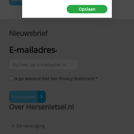
Opslaan
Nieuwsbrief
E-mailadres
*
Ik ga akkoord met het Privacy Statement *
Inschrijven
Over Hersenletsel.nl
De vereniging