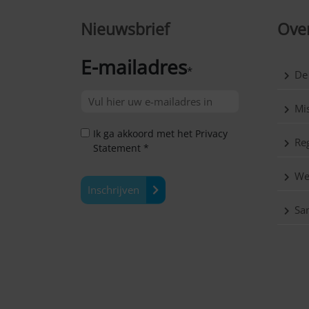
Nieuwsbrief
Over
E-mailadres
*
De
Mis
Ik ga akkoord met het Privacy
Reg
Statement *
We
Inschrijven
Sa