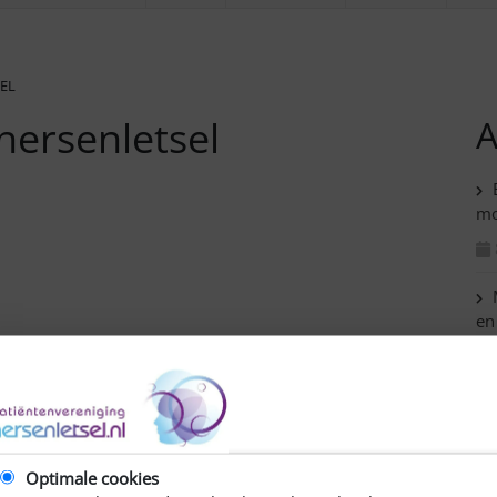
SEL
 hersenletsel
A
B
mo
M
en
C
af
ve gegaan.
Optimale cookies