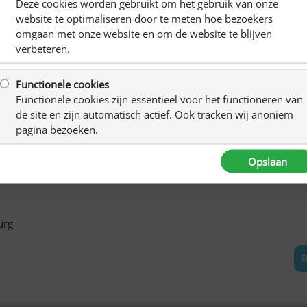
Deze cookies worden gebruikt om het gebruik van onze
C
website te optimaliseren door te meten hoe bezoekers
 zorg en ondersteuning te vinden, als u vragen heeft over
omgaan met onze website en om de website te blijven
verbeteren.
rsenletsel is opgetreden.
R
urg.
Ki
Functionele cookies
n ondersteuningsmogelijkheden bij u in de buurt die passen
Functionele cookies zijn essentieel voor het functioneren van
de site en zijn automatisch actief. Ook tracken wij anoniem
pagina bezoeken.
Opslaan
enwerking tussen SGL ADELANTE en EHL(Expertisecentrum
urg
B