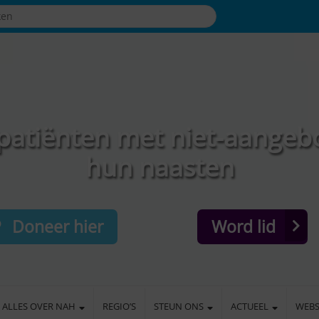
patiënten met niet-aangeb
hun naasten
Doneer hier
Word lid
ALLES OVER NAH
REGIO’S
STEUN ONS
ACTUEEL
WEB