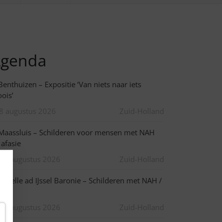
genda
enthuizen – Expositie ‘Van niets naar iets
ois’
8 augustus 2026
Zuid-Holland
aassluis – Schilderen voor mensen met NAH
 afasie
10 augustus 2026
Zuid-Holland
apelle ad IJssel Baronie – Schilderen met NAH /
asie
10 augustus 2026
Zuid-Holland