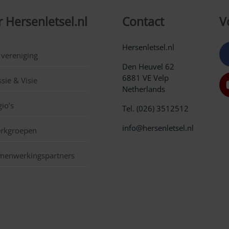
 Hersenletsel.nl
Contact
V
Hersenletsel.nl
 vereniging
Den Heuvel 62
6881 VE Velp
sie & Visie
Netherlands
io’s
Tel. (026) 3512512
info@hersenletsel.nl
rkgroepen
menwerkingspartners