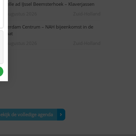
apelle ad IJssel Beemsterhoek – Klaverjassen
10 augustus 2026
Zuid-Holland
otterdam Centrum – NAH bijeenkomst in de
pstraat
10 augustus 2026
Zuid-Holland
ekijk de volledige agenda