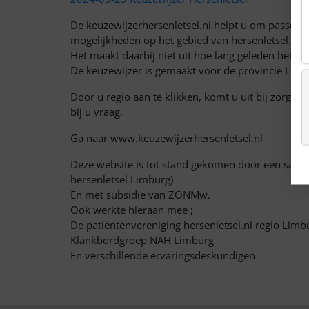
De keuzewijzerhersenletsel.nl helpt u om passende
mogelijkheden op het gebied van hersenletsel.
Het maakt daarbij niet uit hoe lang geleden het he
De keuzewijzer is gemaakt voor de provincie Limb
Door u regio aan te klikken, komt u uit bij zorg e
bij u vraag.
Ga naar www.keuzewijzerhersenletsel.nl
Deze website is tot stand gekomen door een sam
hersenletsel Limburg)
En met subsidie van ZONMw.
Ook werkte hieraan mee ;
De patiëntenvereniging hersenletsel.nl regio Limb
Klankbordgroep NAH Limburg
En verschillende ervaringsdeskundigen