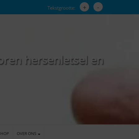
+
-
Tekstgrootte:
oren hersenletsel en
SHOP
OVER ONS