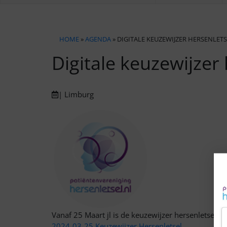
HOME
»
AGENDA
» DIGITALE KEUZEWIJZER HERSENLET
Digitale keuzewijzer
| Limburg
Vanaf 25 Maart jl is de keuzewijzer hersenletsel li
2024-03-25 Keuzewijzer Hersenletsel