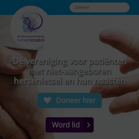
Dé vereniging voor patiënten
met niet-aangeboren
hersenletsel en hun naasten
Doneer hier
Word lid