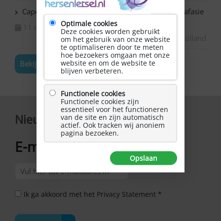
Capelle ad IJssel Bazuin – Schilderen met NAH / afasie
Optimale cookies
11 augustus 2026
Deze cookies worden gebruikt
Zuid-Holland
om het gebruik van onze website
te optimaliseren door te meten
hoe bezoekers omgaan met onze
website en om de website te
Bekijk de volledige agenda
blijven verbeteren.
Functionele cookies
Functionele cookies zijn
essentieel voor het functioneren
Nieuwsbrief
van de site en zijn automatisch
actief. Ook tracken wij anoniem
pagina bezoeken.
E-mailadres
*
Opslaan
Ik ga akkoord met het Privacy Statement *