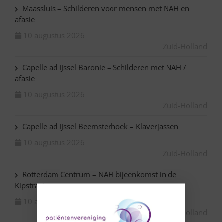
Maassluis – Schilderen voor mensen met NAH en
afasie
10 augustus 2026
Zuid-Holland
Capelle ad IJssel Baronie – Schilderen met NAH /
afasie
10 augustus 2026
Zuid-Holland
Capelle ad IJssel Beemsterhoek – Klaverjassen
10 augustus 2026
Zuid-Holland
Rotterdam Centrum – NAH bijeenkomst in de
Kipstraat
10 augustus 2026
Zuid-Holland