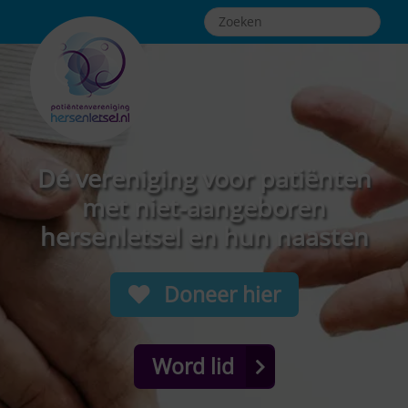
Dé vereniging voor patiënten
met niet-aangeboren
hersenletsel en hun naasten
Doneer hier
Word lid