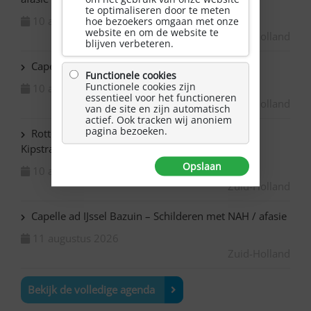
te optimaliseren door te meten
10 augustus 2026
hoe bezoekers omgaan met onze
website en om de website te
Zuid-Holland
blijven verbeteren.
Capelle ad IJssel Beemsterhoek – Klaverjassen
Functionele cookies
Functionele cookies zijn
10 augustus 2026
essentieel voor het functioneren
Zuid-Holland
van de site en zijn automatisch
actief. Ook tracken wij anoniem
pagina bezoeken.
Rotterdam Centrum – NAH bijeenkomst in de
Kipstraat
Opslaan
10 augustus 2026
Zuid-Holland
Capelle ad IJssel Bazuin – Schilderen met NAH / afasie
11 augustus 2026
Zuid-Holland
Bekijk de volledige agenda