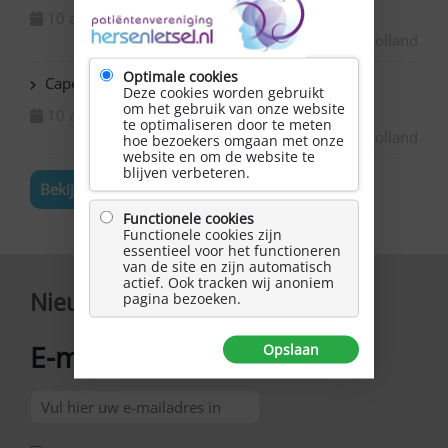
10 augustus 2026
Zuid-Holland
Optimale cookies
Capelle ad IJssel Beemsterhoek – Klaverjassen
Deze cookies worden gebruikt
om het gebruik van onze website
10 augustus 2026
te optimaliseren door te meten
Zuid-Holland
hoe bezoekers omgaan met onze
website en om de website te
blijven verbeteren.
Bekijk de volledige agenda
Functionele cookies
Functionele cookies zijn
essentieel voor het functioneren
van de site en zijn automatisch
actief. Ook tracken wij anoniem
Nieuwsbrief
pagina bezoeken.
E-mailadres
Opslaan
*