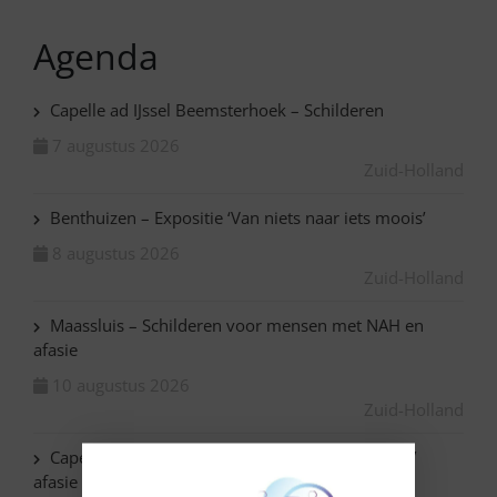
Agenda
Capelle ad IJssel Beemsterhoek – Schilderen
7 augustus 2026
Zuid-Holland
Benthuizen – Expositie ‘Van niets naar iets moois’
8 augustus 2026
Zuid-Holland
Maassluis – Schilderen voor mensen met NAH en
afasie
10 augustus 2026
Zuid-Holland
Capelle ad IJssel Baronie – Schilderen met NAH /
afasie