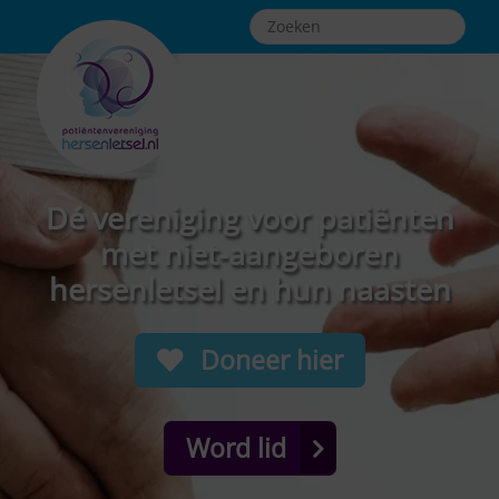
Dé vereniging voor patiënten
met niet-aangeboren
hersenletsel en hun naasten
Doneer hier
Word lid