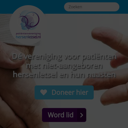
Dé vereniging voor patiënten
met niet-aangeboren
hersenletsel en hun naasten
Doneer hier
Word lid