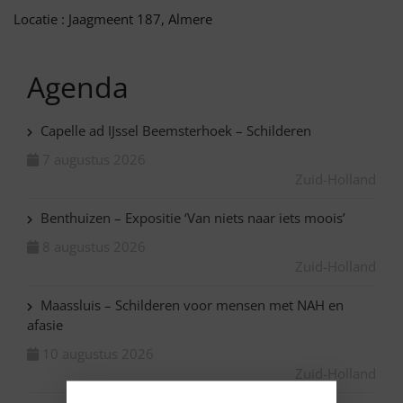
Locatie : Jaagmeent 187, Almere
Agenda
Capelle ad IJssel Beemsterhoek – Schilderen
7 augustus 2026
Zuid-Holland
Benthuizen – Expositie ‘Van niets naar iets moois’
8 augustus 2026
Zuid-Holland
Maassluis – Schilderen voor mensen met NAH en
afasie
10 augustus 2026
Zuid-Holland