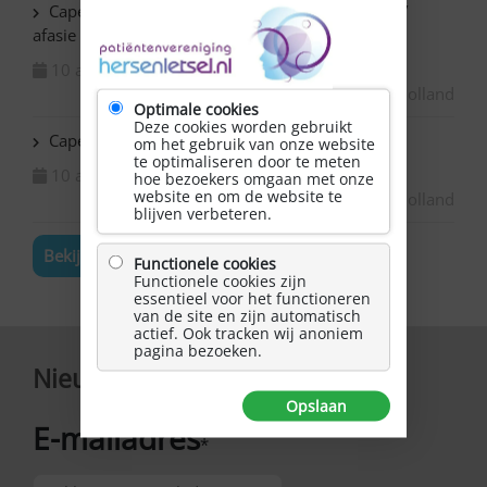
Capelle ad IJssel Baronie – Schilderen met NAH /
afasie
10 augustus 2026
Zuid-Holland
Optimale cookies
Deze cookies worden gebruikt
Capelle ad IJssel Beemsterhoek – Klaverjassen
om het gebruik van onze website
te optimaliseren door te meten
10 augustus 2026
hoe bezoekers omgaan met onze
website en om de website te
Zuid-Holland
blijven verbeteren.
Bekijk de volledige agenda
Functionele cookies
Functionele cookies zijn
essentieel voor het functioneren
van de site en zijn automatisch
actief. Ook tracken wij anoniem
pagina bezoeken.
Nieuwsbrief
Opslaan
E-mailadres
*