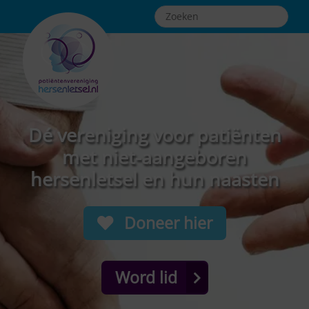
Dé vereniging voor patiënten
met niet-aangeboren
hersenletsel en hun naasten
Doneer hier
Word lid