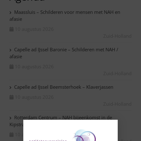
Maassluis – Schilderen voor mensen met NAH en
afasie
10 augustus 2026
Zuid-Holland
Capelle ad IJssel Baronie – Schilderen met NAH /
afasie
10 augustus 2026
Zuid-Holland
Capelle ad IJssel Beemsterhoek – Klaverjassen
10 augustus 2026
Zuid-Holland
Rotterdam Centrum – NAH bijeenkomst in de
Kipstraat
10 augustus 2026