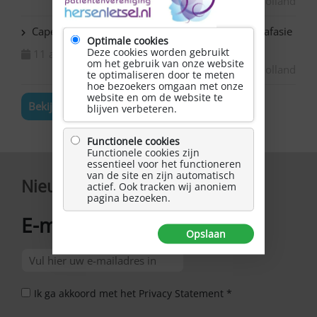
Zuid-Holland
Capelle ad IJssel Bazuin – Schilderen met NAH / afasie
Optimale cookies
Deze cookies worden gebruikt
11 augustus 2026
om het gebruik van onze website
Zuid-Holland
te optimaliseren door te meten
hoe bezoekers omgaan met onze
website en om de website te
Bekijk de volledige agenda
blijven verbeteren.
Functionele cookies
Functionele cookies zijn
essentieel voor het functioneren
van de site en zijn automatisch
Nieuwsbrief
actief. Ook tracken wij anoniem
pagina bezoeken.
E-mailadres
*
Opslaan
Ik ga akkoord met het Privacy Statement *