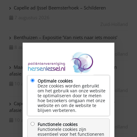
Capelle ad IJssel Beemsterhoek – Schilderen
7 augustus 2026
Zuid-Holland
Benthuizen – Expositie ‘Van niets naar iets moois’
8 augustus 2026
Zuid-Holland
Maassluis – Schilderen voor mensen met NAH en
afasie
Optimale cookies
10 augustus 2026
Deze cookies worden gebruikt
Zuid-Holland
om het gebruik van onze website
te optimaliseren door te meten
hoe bezoekers omgaan met onze
Capelle ad IJssel Baronie – Schilderen met NAH /
website en om de website te
afasie
blijven verbeteren.
10 augustus 2026
Functionele cookies
Zuid-Holland
Functionele cookies zijn
essentieel voor het functioneren