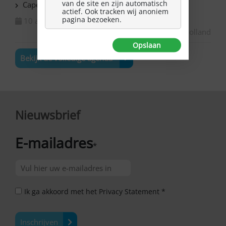
van de site en zijn automatisch
Capelle ad IJssel Beemsterhoek – Klaverjassen
actief. Ook tracken wij anoniem
pagina bezoeken.
10 augustus 2026
Zuid-Holland
Opslaan
Bekijk de volledige agenda
Nieuwsbrief
E-mailadres
*
Ik ga akkoord met het Privacy Statement *
Inschrijven