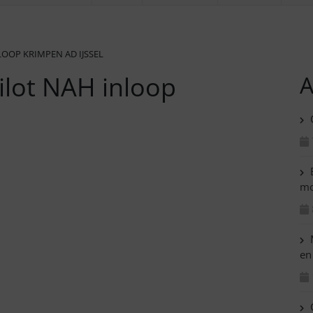
LOOP KRIMPEN AD IJSSEL
Pilot NAH inloop
A
C
B
mo
M
en
C