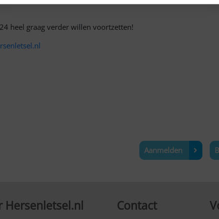
2024 heel graag verder willen voortzetten!
senletsel.nl
Aanmelden
B
 Hersenletsel.nl
Contact
V