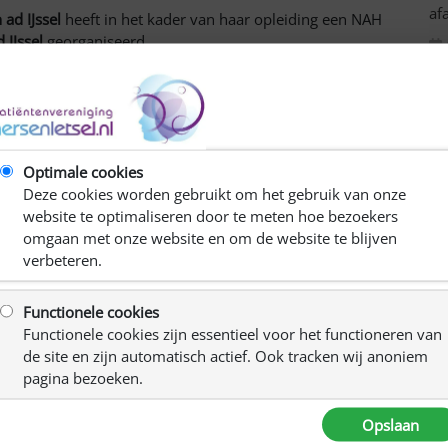
af
 ad IJssel
heeft in het kader van haar opleiding een NAH
 IJssel
georganiseerd.
e leden uit om eens te komen kijken op
donderdag 23
C
Optimale cookies
tgenotencontact, het uitwisselen van ervaringen van en over
Deze cookies worden gebruikt om het gebruik van onze
website te optimaliseren door te meten hoe bezoekers
omgaan met onze website en om de website te blijven
verbeteren.
voor u open op:
Functionele cookies
00 u
Functionele cookies zijn essentieel voor het functioneren van
de site en zijn automatisch actief. Ook tracken wij anoniem
pagina bezoeken.
 66, 2924BC Krimpen aan den IJssel
Opslaan
thee.