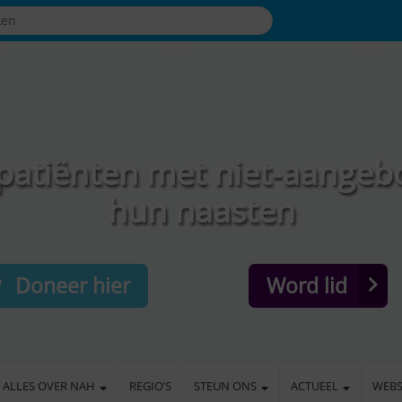
patiënten met niet-aangeb
hun naasten
Doneer hier
Word lid
ALLES OVER NAH
REGIO’S
STEUN ONS
ACTUEEL
WEB