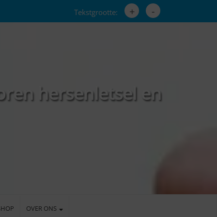
+
-
Tekstgrootte:
oren hersenletsel en
SHOP
OVER ONS