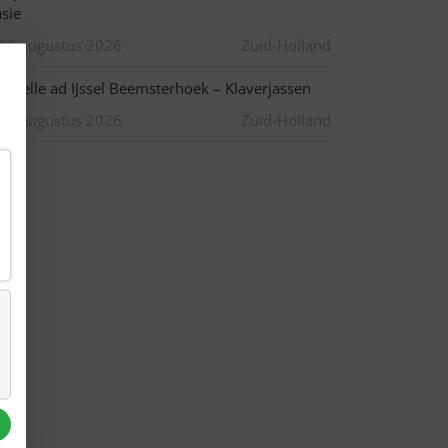
asie
10 augustus 2026
Zuid-Holland
apelle ad IJssel Beemsterhoek – Klaverjassen
10 augustus 2026
Zuid-Holland