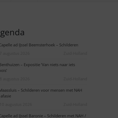
genda
apelle ad IJssel Beemsterhoek – Schilderen
7 augustus 2026
Zuid-Holland
enthuizen – Expositie ‘Van niets naar iets
ois’
8 augustus 2026
Zuid-Holland
aassluis – Schilderen voor mensen met NAH
 afasie
10 augustus 2026
Zuid-Holland
apelle ad IJssel Baronie – Schilderen met NAH /