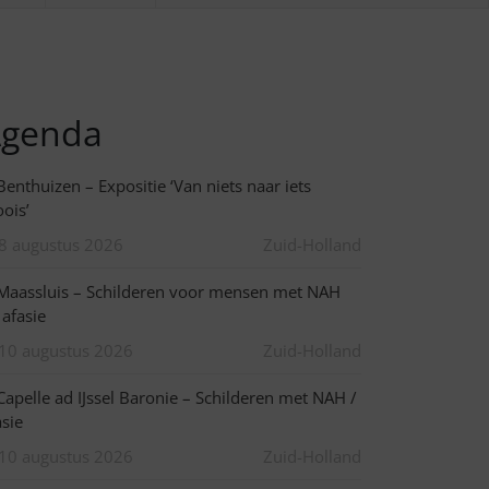
genda
enthuizen – Expositie ‘Van niets naar iets
ois’
8 augustus 2026
Zuid-Holland
aassluis – Schilderen voor mensen met NAH
 afasie
10 augustus 2026
Zuid-Holland
apelle ad IJssel Baronie – Schilderen met NAH /
asie
10 augustus 2026
Zuid-Holland