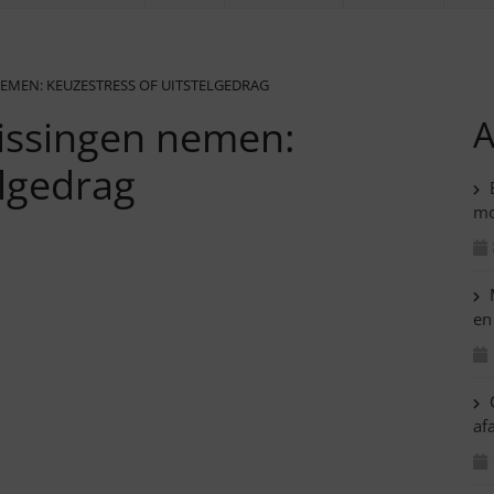
NEMEN: KEUZESTRESS OF UITSTELGEDRAG
lissingen nemen:
A
elgedrag
B
mo
M
en
C
af