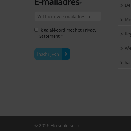
E-mailadres
*
De
Mis
Ik ga akkoord met het Privacy
Reg
Statement *
We
Inschrijven
Sa
© 2026 Hersenletsel.nl