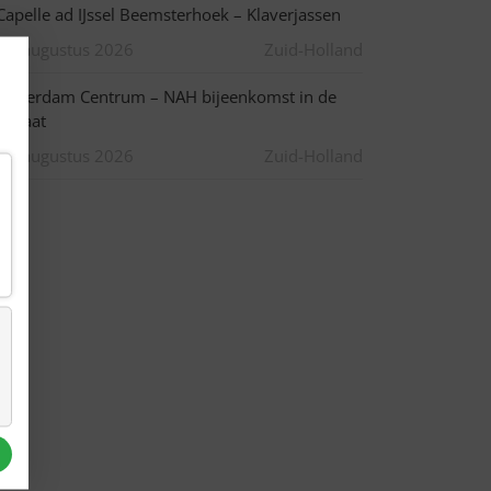
apelle ad IJssel Beemsterhoek – Klaverjassen
10 augustus 2026
Zuid-Holland
otterdam Centrum – NAH bijeenkomst in de
pstraat
10 augustus 2026
Zuid-Holland