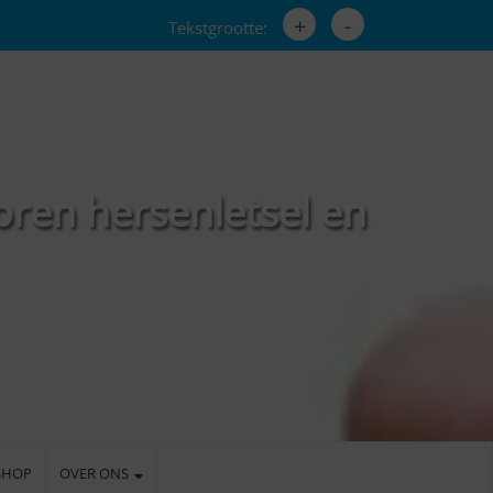
+
-
Tekstgrootte:
oren hersenletsel en
SHOP
OVER ONS