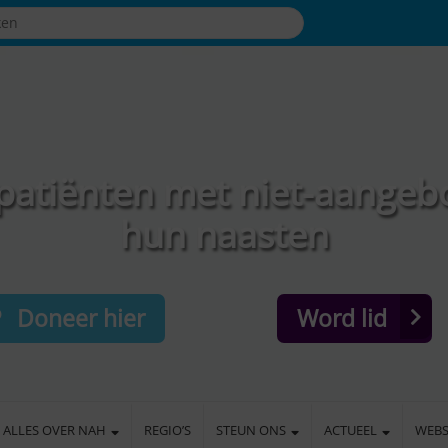
patiënten met niet-aangeb
hun naasten
Doneer hier
Word lid
ALLES OVER NAH
REGIO’S
STEUN ONS
ACTUEEL
WEB