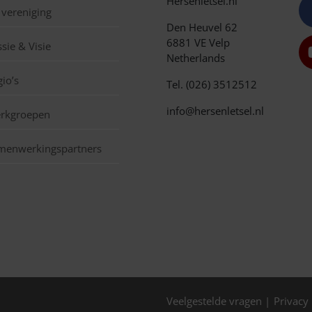
Hersenletsel.nl
 vereniging
Den Heuvel 62
6881 VE Velp
sie & Visie
Netherlands
io’s
Tel. (026) 3512512
info@hersenletsel.nl
rkgroepen
menwerkingspartners
Veelgestelde vragen
Privacy 