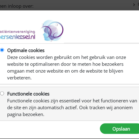
C
een inloop over:
R
gen nemen? Heb je last van keuzestress? Of stel je juist
Ki
Optimale cookies
Deze cookies worden gebruikt om het gebruik van onze
website te optimaliseren door te meten hoe bezoekers
omgaan met onze website en om de website te blijven
oepen over hersenletsel vóór en dóór bondgenoten.
verbeteren.
ntelzorgers, naasten en belangstellenden.
Functionele cookies
en ontwikkeling.
Functionele cookies zijn essentieel voor het functioneren van
en.
de site en zijn automatisch actief. Ook tracken wij anoniem
aag en aanbod samenkomen.
pagina bezoeken.
 van Ervaring en expertise.
 Maak verbinding met bondgenoten in de wijk;
Opslaan