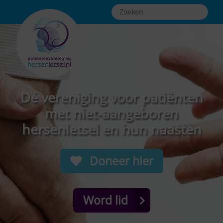
Dé vereniging voor patiënten
met niet-aangeboren
hersenletsel en hun naasten
Doneer hier
Word lid