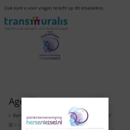
Ook kunt u voor vragen terecht op dit emailadres.
Agenda
Benthuizen – Expositie ‘Van niets naar iets moois’
8 augustus 2026