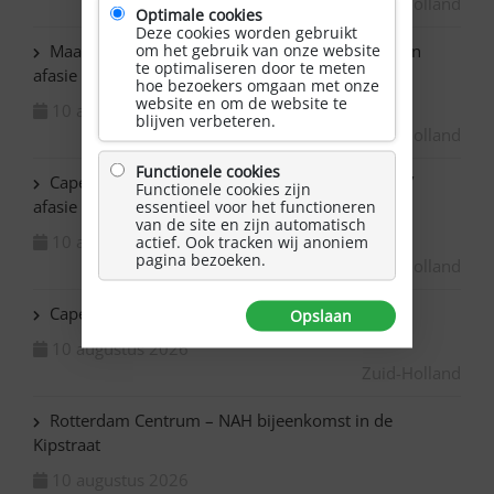
Zuid-Holland
Optimale cookies
Deze cookies worden gebruikt
om het gebruik van onze website
Maassluis – Schilderen voor mensen met NAH en
te optimaliseren door te meten
afasie
hoe bezoekers omgaan met onze
website en om de website te
10 augustus 2026
blijven verbeteren.
Zuid-Holland
Functionele cookies
Capelle ad IJssel Baronie – Schilderen met NAH /
Functionele cookies zijn
afasie
essentieel voor het functioneren
van de site en zijn automatisch
10 augustus 2026
actief. Ook tracken wij anoniem
pagina bezoeken.
Zuid-Holland
Capelle ad IJssel Beemsterhoek – Klaverjassen
Opslaan
10 augustus 2026
Zuid-Holland
Rotterdam Centrum – NAH bijeenkomst in de
Kipstraat
10 augustus 2026