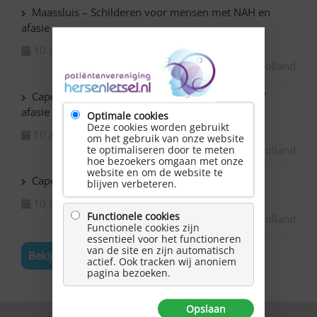
Maassluis – Schilderen voor mensen met NAH en
afasie
10 augustus 2026
Zuid-Holland
Capelle ad IJssel Baronie – Schilderen met NAH /
afasie
Optimale cookies
Deze cookies worden gebruikt
10 augustus 2026
om het gebruik van onze website
te optimaliseren door te meten
Zuid-Holland
hoe bezoekers omgaan met onze
website en om de website te
Capelle ad IJssel Beemsterhoek – Klaverjassen
blijven verbeteren.
10 augustus 2026
Functionele cookies
Zuid-Holland
Functionele cookies zijn
essentieel voor het functioneren
van de site en zijn automatisch
Bekijk de volledige agenda
actief. Ook tracken wij anoniem
pagina bezoeken.
Opslaan