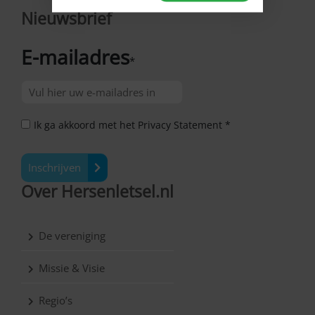
Nieuwsbrief
E-mailadres
*
Ik ga akkoord met het Privacy Statement *
Inschrijven
Over Hersenletsel.nl
De vereniging
Missie & Visie
Regio’s