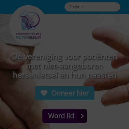
Dé vereniging voor patiënten
met niet-aangeboren
hersenletsel en hun naasten
Doneer hier
Word lid