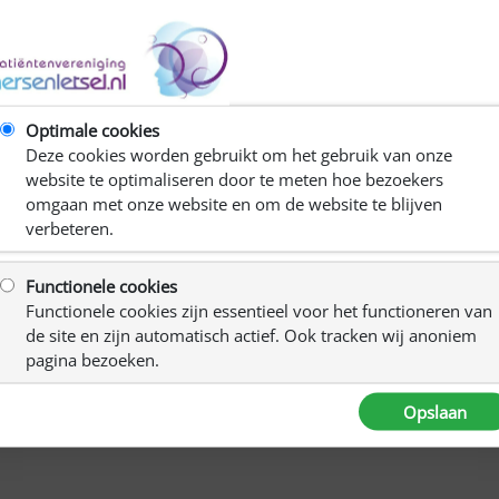
C
R
Ki
Optimale cookies
Deze cookies worden gebruikt om het gebruik van onze
website te optimaliseren door te meten hoe bezoekers
omgaan met onze website en om de website te blijven
verbeteren.
hersenletsel (NAH), hun partners, mantelzorgers,
nnen sfeer gaan we het dit keer hebben over de impact van
Functionele cookies
actieve avond waarbij iedereen welkom is om zijn of haar
Functionele cookies zijn essentieel voor het functioneren van
isteren naar de anderen kan natuurlijk ook.
de site en zijn automatisch actief. Ook tracken wij anoniem
pagina bezoeken.
Opslaan