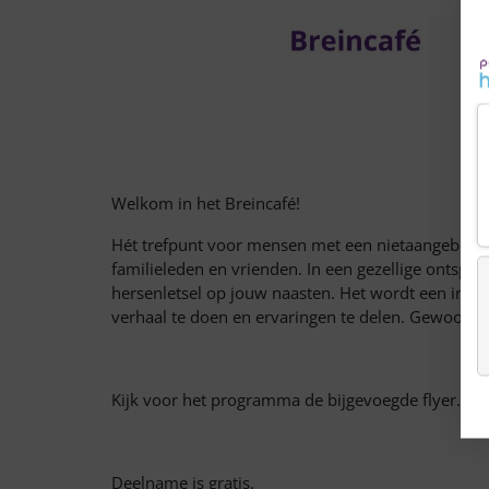
Welkom in het Breincafé!
Hét trefpunt voor mensen met een nietaangeboren 
familieleden en vrienden. In een gezellige ontspa
hersenletsel op jouw naasten. Het wordt een inter
verhaal te doen en ervaringen te delen. Gewoon lu
Kijk voor het programma de bijgevoegde flyer.
Deelname is gratis.