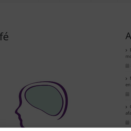
fé
A
B
mo
M
en
C
af