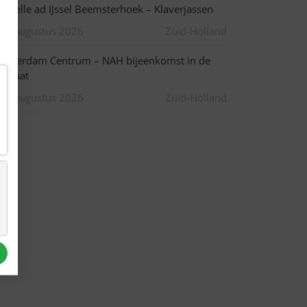
apelle ad IJssel Beemsterhoek – Klaverjassen
10 augustus 2026
Zuid-Holland
otterdam Centrum – NAH bijeenkomst in de
pstraat
10 augustus 2026
Zuid-Holland