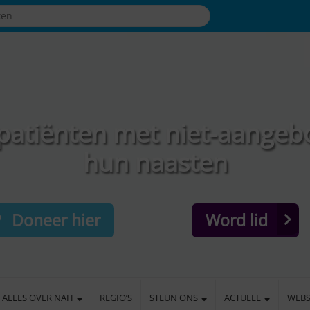
patiënten met niet-aangeb
hun naasten
Doneer hier
Word lid
ALLES OVER NAH
REGIO’S
STEUN ONS
ACTUEEL
WEB