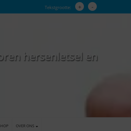
+
-
Tekstgrootte:
oren hersenletsel en
SHOP
OVER ONS