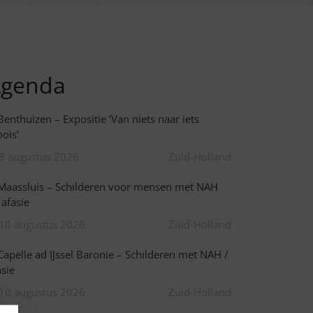
genda
enthuizen – Expositie ‘Van niets naar iets
ois’
8 augustus 2026
Zuid-Holland
aassluis – Schilderen voor mensen met NAH
 afasie
10 augustus 2026
Zuid-Holland
apelle ad IJssel Baronie – Schilderen met NAH /
asie
10 augustus 2026
Zuid-Holland