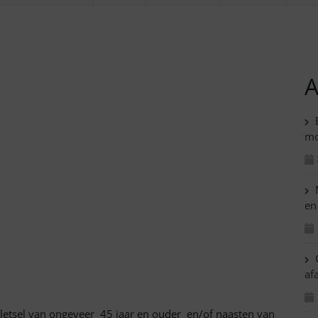
A
B
mo
M
en
C
af
etsel van ongeveer 45 jaar en ouder en/of naasten van