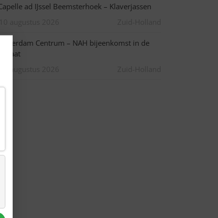
apelle ad IJssel Beemsterhoek – Klaverjassen
10 augustus 2026
Zuid-Holland
otterdam Centrum – NAH bijeenkomst in de
pstraat
10 augustus 2026
Zuid-Holland