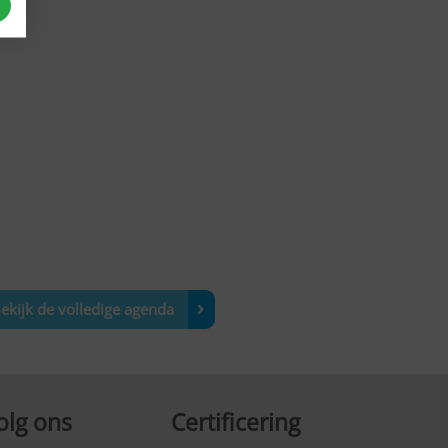
ekijk de volledige agenda
olg ons
Certificering