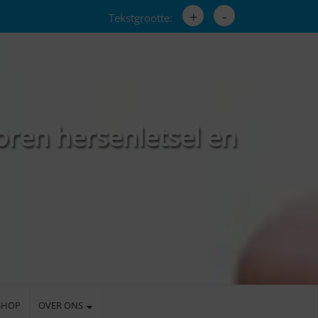
+
-
Tekstgrootte:
oren hersenletsel en
SHOP
OVER ONS