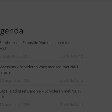
genda
enthuizen – Expositie ‘Van niets naar iets
ois’
8 augustus 2026
Zuid-Holland
aassluis – Schilderen voor mensen met NAH
 afasie
10 augustus 2026
Zuid-Holland
apelle ad IJssel Baronie – Schilderen met NAH /
asie
10 augustus 2026
Zuid-Holland