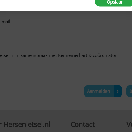
Opslaan
 mail
etsel.nl in samenspraak met Kennemerhart & coördinator
Aanmelden
B
 Hersenletsel.nl
Contact
V