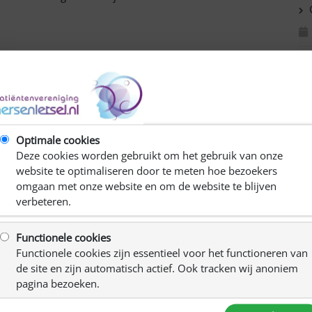
C
R
sstraat 36 in Haarlem
Ki
Optimale cookies
Deze cookies worden gebruikt om het gebruik van onze
website te optimaliseren door te meten hoe bezoekers
omgaan met onze website en om de website te blijven
verbeteren.
enkomst ervaringen met elkaar te kunnen delen.
sportieve bewegingsvorm in jouw woonwijk.
Functionele cookies
Functionele cookies zijn essentieel voor het functioneren van
t de lotgenoten in gesprek.
de site en zijn automatisch actief. Ook tracken wij anoniem
pagina bezoeken.