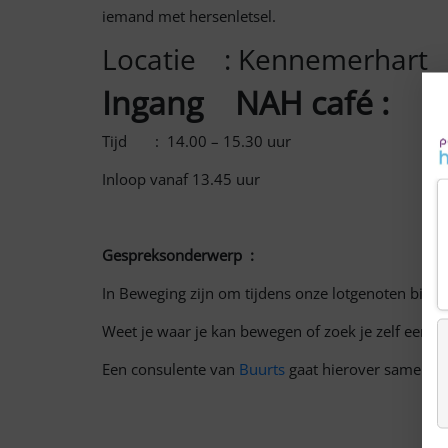
iemand met hersenletsel.
Locatie : Kennemerhart
Ingang NAH café : Jan
Tijd : 14.00 – 15.30 uur
Inloop vanaf 13.45 uur
Gespreksonderwerp :
In Beweging zijn om tijdens onze lotgenoten bije
Weet je waar je kan bewegen of zoek je zelf een 
Een consulente van
Buurts
gaat hierover samen me