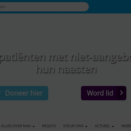
patiënten met niet-aangeb
hun naasten
Doneer hier
Word lid
ALLES OVER NAH
REGIO’S
STEUN ONS
ACTUEEL
WEB