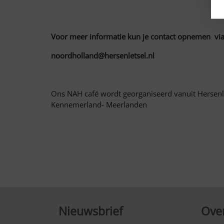
Voor meer informatie kun je contact opnemen via
noordholland@hersenletsel.nl
Ons NAH café wordt georganiseerd vanuit Hersenl
Kennemerland- Meerlanden
Nieuwsbrief
Over