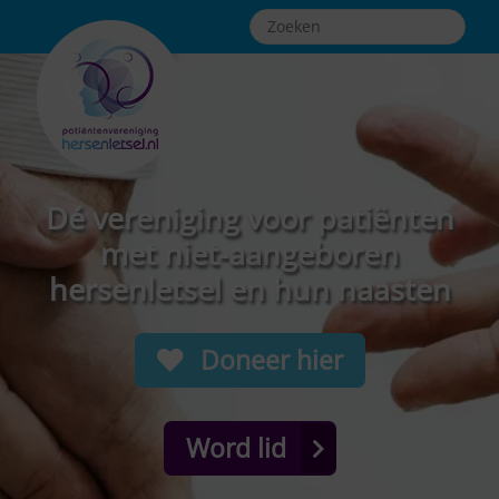
Dé vereniging voor patiënten
met niet-aangeboren
hersenletsel en hun naasten
Doneer hier
Word lid