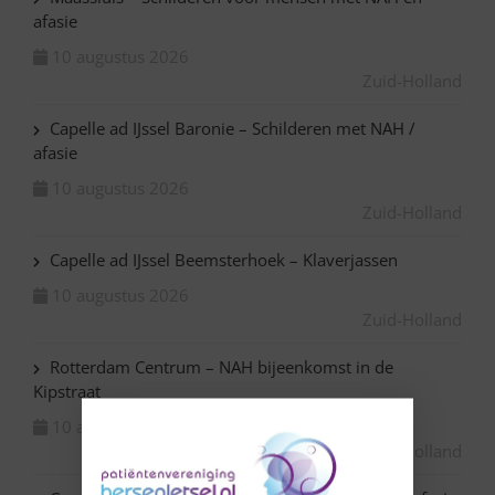
afasie
10 augustus 2026
Zuid-Holland
Capelle ad IJssel Baronie – Schilderen met NAH /
afasie
10 augustus 2026
Zuid-Holland
Capelle ad IJssel Beemsterhoek – Klaverjassen
10 augustus 2026
Zuid-Holland
Rotterdam Centrum – NAH bijeenkomst in de
Kipstraat
10 augustus 2026
Zuid-Holland