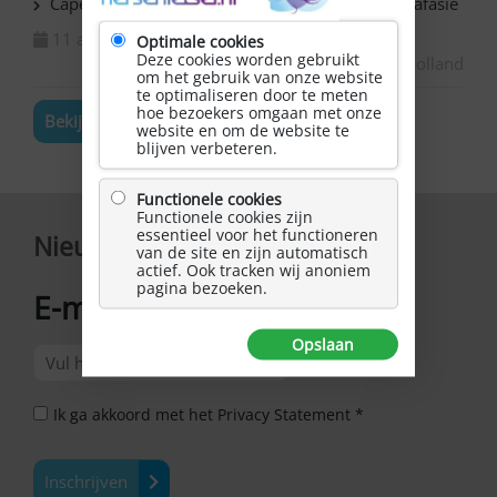
Capelle ad IJssel Bazuin – Schilderen met NAH / afasie
11 augustus 2026
Optimale cookies
Deze cookies worden gebruikt
Zuid-Holland
om het gebruik van onze website
te optimaliseren door te meten
hoe bezoekers omgaan met onze
Bekijk de volledige agenda
website en om de website te
blijven verbeteren.
Functionele cookies
Functionele cookies zijn
essentieel voor het functioneren
Nieuwsbrief
van de site en zijn automatisch
actief. Ook tracken wij anoniem
pagina bezoeken.
E-mailadres
*
Opslaan
Ik ga akkoord met het Privacy Statement *
Inschrijven