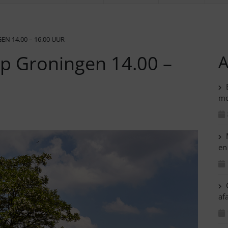
 14.00 – 16.00 UUR
p Groningen 14.00 –
A
B
mo
M
en
C
af