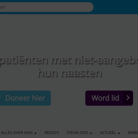
patiënten met niet-aangeb
hun naasten
Doneer hier
Word lid
ALLES OVER NAH
REGIO’S
STEUN ONS
ACTUEEL
WEB