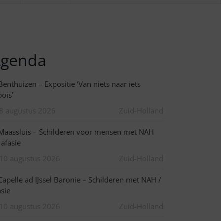
genda
enthuizen – Expositie ‘Van niets naar iets
ois’
8 augustus 2026
Zuid-Holland
aassluis – Schilderen voor mensen met NAH
 afasie
10 augustus 2026
Zuid-Holland
apelle ad IJssel Baronie – Schilderen met NAH /
asie
10 augustus 2026
Zuid-Holland