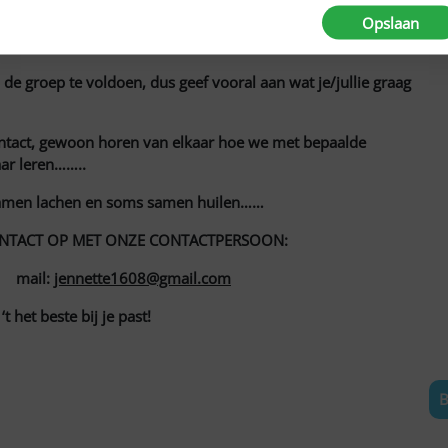
wat ons bezighoudt, of we nodigen een professional uit, die
Opslaan
e groep te voldoen, dus geef vooral aan wat je/jullie graag
contact, gewoon horen van elkaar hoe we met bepaalde
ar leren……..
k, samen lachen en soms samen huilen……
ONTACT OP MET ONZE CONTACTPERSOON:
 mail:
jennette1608@gmail.com
 het beste bij je past!
B