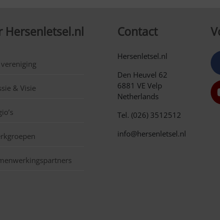
 Hersenletsel.nl
Contact
V
Hersenletsel.nl
 vereniging
Den Heuvel 62
6881 VE Velp
sie & Visie
Netherlands
io’s
Tel. (026) 3512512
info@hersenletsel.nl
rkgroepen
menwerkingspartners