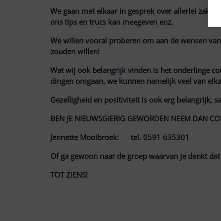
We gaan met elkaar in gesprek over allerlei zaken 
ons tips en trucs kan meegeven enz.
We willen vooral proberen om aan de wensen van d
zouden willen!
Wat wij ook belangrijk vinden is het onderlinge 
dingen omgaan, we kunnen namelijk veel van elka
Gezelligheid en positiviteit is ook erg belangrij
BEN JE NIEUWSGIERIG GEWORDEN NEEM DAN C
Jennette Mooibroek: tel. 0591 635301
Of ga gewoon naar de groep waarvan je denkt dat ‘t
TOT ZIENS!