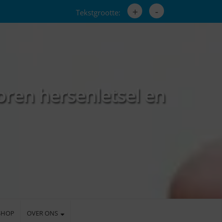
+
-
Tekstgrootte:
oren hersenletsel en
SHOP
OVER ONS