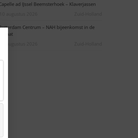
apelle ad IJssel Beemsterhoek – Klaverjassen
10 augustus 2026
Zuid-Holland
otterdam Centrum – NAH bijeenkomst in de
pstraat
10 augustus 2026
Zuid-Holland