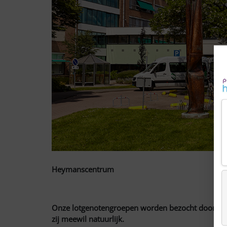
Heymanscentrum
Onze lotgenotengroepen worden bezocht door de ge
zij meewil natuurlijk.