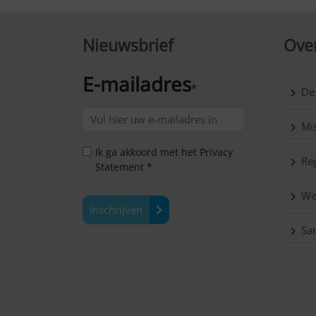
Nieuwsbrief
Over
E-mailadres
*
De
Mis
Ik ga akkoord met het Privacy
Reg
Statement *
We
Inschrijven
Sa