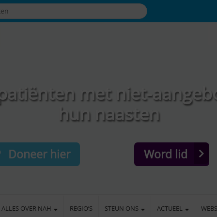
patiënten met niet-aangeb
hun naasten
Doneer hier
Word lid
ALLES OVER NAH
REGIO’S
STEUN ONS
ACTUEEL
WEB