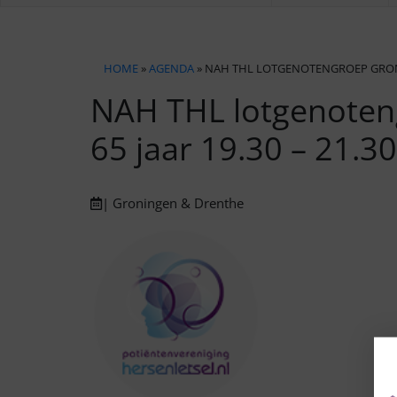
HOME
»
AGENDA
» NAH THL LOTGENOTENGROEP GRONIN
NAH THL lotgenoten
65 jaar 19.30 – 21.3
| Groningen & Drenthe