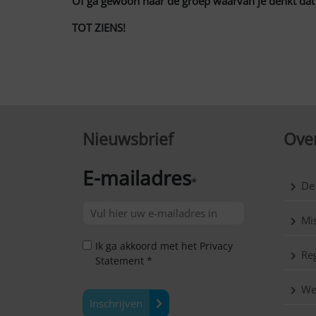
Of ga gewoon naar de groep waarvan je denkt dat ‘t
TOT ZIENS!
Nieuwsbrief
Over
E-mailadres
*
De
Mis
Ik ga akkoord met het Privacy
Reg
Statement *
We
Inschrijven