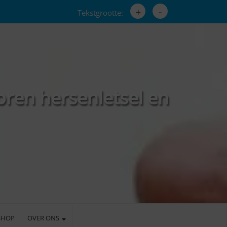
+
-
Tekstgrootte:
oren hersenletsel en
SHOP
OVER ONS