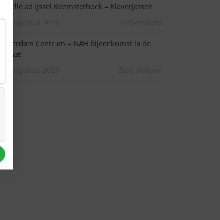
apelle ad IJssel Beemsterhoek – Klaverjassen
10 augustus 2026
Zuid-Holland
otterdam Centrum – NAH bijeenkomst in de
pstraat
10 augustus 2026
Zuid-Holland