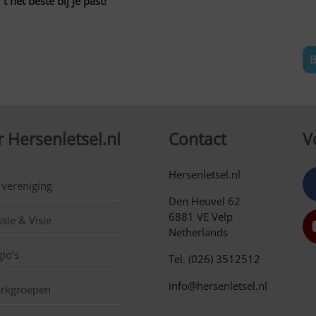
 het beste bij je past!
B
 Hersenletsel.nl
Contact
V
Hersenletsel.nl
 vereniging
Den Heuvel 62
6881 VE Velp
sie & Visie
Netherlands
io’s
Tel. (026) 3512512
info@hersenletsel.nl
rkgroepen