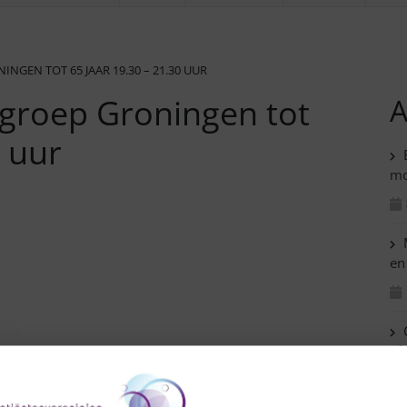
GEN TOT 65 JAAR 19.30 – 21.30 UUR
groep Groningen tot
A
0 uur
B
mo
M
en
C
af