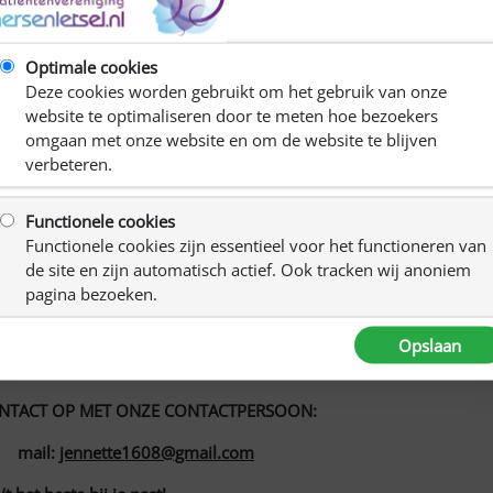
C
Optimale cookies
Deze cookies worden gebruikt om het gebruik van onze
R
troffene als ook door de partner/mantelzorger, als hij of
website te optimaliseren door te meten hoe bezoekers
Ki
omgaan met onze website en om de website te blijven
verbeteren.
wat ons bezighoudt, of we nodigen een professional uit, die
Functionele cookies
e groep te voldoen, dus geef vooral aan wat je/jullie graag
Functionele cookies zijn essentieel voor het functioneren van
de site en zijn automatisch actief. Ook tracken wij anoniem
pagina bezoeken.
contact, gewoon horen van elkaar hoe we met bepaalde
ar leren……..
Opslaan
k, samen lachen en soms samen huilen……
ONTACT OP MET ONZE CONTACTPERSOON:
 mail:
jennette1608@gmail.com