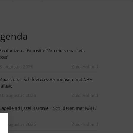
genda
enthuizen – Expositie ‘Van niets naar iets
ois’
8 augustus 2026
Zuid-Holland
aassluis – Schilderen voor mensen met NAH
 afasie
10 augustus 2026
Zuid-Holland
apelle ad IJssel Baronie – Schilderen met NAH /
asie
10 augustus 2026
Zuid-Holland