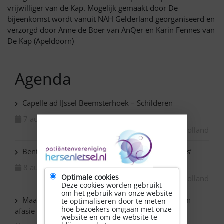
vrijwilliger van de Kap. Mogelijk gemaakt door De
bijeenkomst wordt vanuit NAH Gelderland georganiseerd en
verzorgd door Anne de Boer van AnQer en Karin Fennes van
De Kap (Apeldoorn)
Agenda
Capelle ad IJssel Beemsterhoek – Schilderen
7 augustus 2026
Zuid-Holland
Benthuizen – Expositie ‘Van niets naar iets moois’
8 augustus 2026
Optimale cookies
Zuid-Holland
Deze cookies worden gebruikt
om het gebruik van onze website
Maassluis – Schilderen voor mensen met NAH en
te optimaliseren door te meten
hoe bezoekers omgaan met onze
afasie
website en om de website te