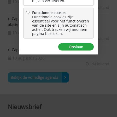
blijven verbeteren.
10 augustus 2026
Zuid-Holland
Functionele cookies
Functionele cookies zijn
Capelle ad IJssel Baronie – Schilderen met NAH /
essentieel voor het functioneren
afasie
van de site en zijn automatisch
actief. Ook tracken wij anoniem
10 augustus 2026
pagina bezoeken.
Zuid-Holland
Opslaan
Capelle ad IJssel Beemsterhoek – Klaverjassen
10 augustus 2026
Zuid-Holland
Bekijk de volledige agenda
Nieuwsbrief