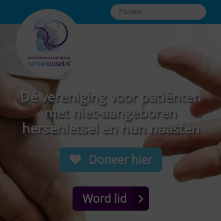
Dé vereniging voor patiënten
met niet-aangeboren
hersenletsel en hun naasten
Doneer hier
Word lid