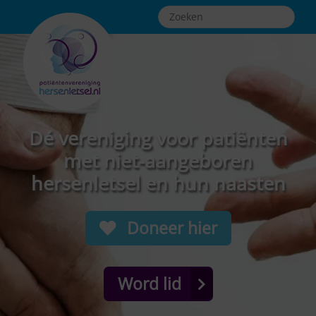
Dé vereniging voor patiënten
met niet-aangeboren
hersenletsel en hun naasten
Doneer hier
Word lid