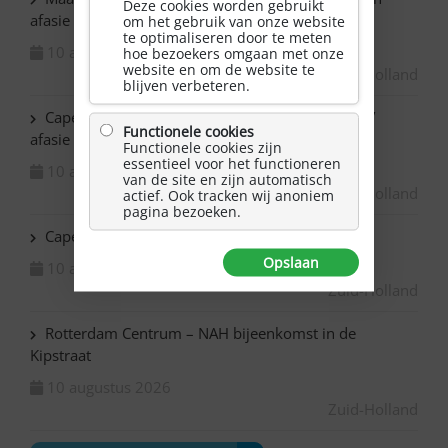
Deze cookies worden gebruikt
afasie
om het gebruik van onze website
te optimaliseren door te meten
10 augustus 2026
hoe bezoekers omgaan met onze
website en om de website te
Zuid-Holland
blijven verbeteren.
Capelle ad IJssel Baronie – Schilderen met NAH /
Functionele cookies
afasie
Functionele cookies zijn
essentieel voor het functioneren
10 augustus 2026
van de site en zijn automatisch
Zuid-Holland
actief. Ook tracken wij anoniem
pagina bezoeken.
Capelle ad IJssel Beemsterhoek – Klaverjassen
Opslaan
10 augustus 2026
Zuid-Holland
Rotterdam Centrum – NAH bijeenkomst in de
Kipstraat
10 augustus 2026
Zuid-Holland