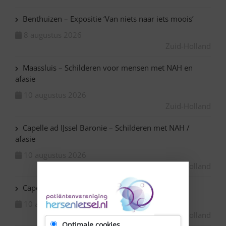
Benthuizen – Expositie ‘Van niets naar iets moois’
8 augustus 2026
Zuid-Holland
Maassluis – Schilderen voor mensen met NAH en
afasie
10 augustus 2026
Zuid-Holland
Capelle ad IJssel Baronie – Schilderen met NAH /
afasie
10 augustus 2026
Zuid-Holland
Capelle ad IJssel Beemsterhoek – Klaverjassen
10 augustus 2026
Zuid-Holland
Optimale cookies