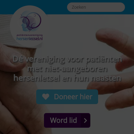
Dé vereniging voor patiënten
met niet-aangeboren
hersenletsel en hun naasten
Doneer hier
Word lid