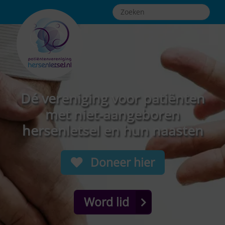
Dé vereniging voor patiënten
met niet-aangeboren
hersenletsel en hun naasten
Doneer hier
Word lid