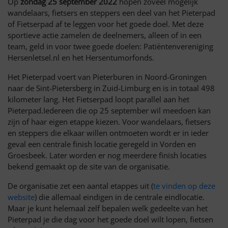
Op
zondag 25 september 2022
hopen zoveel mogelijk
wandelaars, fietsers en steppers een deel van het Pieterpad
of Fietserpad af te leggen voor het goede doel. Met deze
sportieve actie zamelen de deelnemers, alleen of in een
team, geld in voor twee goede doelen: Patiëntenvereniging
Hersenletsel.nl en het Hersentumorfonds.
Het Pieterpad voert van Pieterburen in Noord-Groningen
naar de Sint-Pietersberg in Zuid-Limburg en is in totaal 498
kilometer lang. Het Fietserpad loopt parallel aan het
Pieterpad.Iedereen die op 25 september wil meedoen kan
zijn of haar eigen etappe kiezen. Voor wandelaars, fietsers
en steppers die elkaar willen ontmoeten wordt er in ieder
geval een centrale finish locatie geregeld in Vorden en
Groesbeek. Later worden er nog meerdere finish locaties
bekend gemaakt op de site van de organisatie.
De organisatie zet een aantal etappes uit (
te vinden op deze
website
) die allemaal eindigen in de centrale eindlocatie.
Maar je kunt helemaal zelf bepalen welk gedeelte van het
Pieterpad je die dag voor het goede doel wilt lopen, fietsen