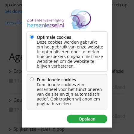
op de website. Je kunt een eigen sponsoractie aanmaken op
het donatieplatform van Hersenletsel.nl.
Lees alle informatie e
n hoe aan te melden.
Optimale cookies
Deze cookies worden gebruikt
om het gebruik van onze website
te optimaliseren door te meten
Agenda
hoe bezoekers omgaan met onze
website en om de website te
blijven verbeteren.
Capelle ad IJssel Bazuin – Schilderen met NAH / afasie
Functionele cookies
11 augustus 2026
Functionele cookies zijn
Zuid-Holland
essentieel voor het functioneren
van de site en zijn automatisch
actief. Ook tracken wij anoniem
Gouda – NAH soepuurtje
pagina bezoeken.
12 augustus 2026
Zuid-Holland
Opslaan
Spijkenisse – NAH inloop