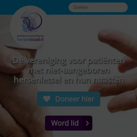
Dé vereniging voor patiënten
met niet-aangeboren
hersenletsel en hun naasten
Doneer hier
Word lid