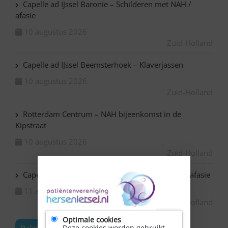
Capelle ad IJssel Baronie – Schilderen met NAH /
afasie
10 augustus 2026
Zuid-Holland
Capelle ad IJssel Beemsterhoek – Klaverjassen
10 augustus 2026
Zuid-Holland
Rotterdam Centrum – NAH bijeenkomst in de
Kipstraat
10 augustus 2026
Zuid-Holland
Capelle ad IJssel Bazuin – Schilderen met NAH / afasie
11 augustus 2026
Zuid-Holland
Optimale cookies
Deze cookies worden gebruikt