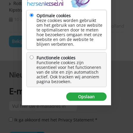
Rotterdam Centrum – NAH bijeenkomst in de
Kipstraat
Optimale cookies
10 augustus 2026
Deze cookies worden gebruikt
om het gebruik van onze website
Zuid-Holland
te optimaliseren door te meten
hoe bezoekers omgaan met onze
website en om de website te
Bekijk de volledige agenda
blijven verbeteren.
Functionele cookies
Functionele cookies zijn
essentieel voor het functioneren
van de site en zijn automatisch
Nieuwsbrief
actief. Ook tracken wij anoniem
pagina bezoeken.
E-mailadres
*
Opslaan
Ik ga akkoord met het Privacy Statement *