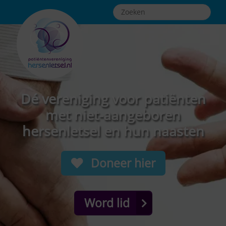
Dé vereniging voor patiënten
met niet-aangeboren
hersenletsel en hun naasten
Doneer hier
Word lid