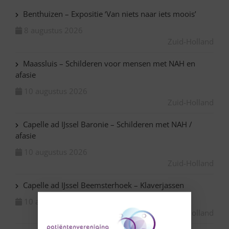
Benthuizen – Expositie ‘Van niets naar iets moois’
8 augustus 2026
Zuid-Holland
Maassluis – Schilderen voor mensen met NAH en
afasie
10 augustus 2026
Zuid-Holland
Capelle ad IJssel Baronie – Schilderen met NAH /
afasie
10 augustus 2026
Zuid-Holland
Capelle ad IJssel Beemsterhoek – Klaverjassen
10 augustus 2026
Zuid-Holland