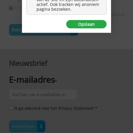
actief. Ook tracken wij anoniem
11 augustus 2026
pagina bezoeken.
Zuid-Holland
Opslaan
Bekijk de volledige agenda
Nieuwsbrief
E-mailadres
*
Ik ga akkoord met het Privacy Statement *
Inschrijven