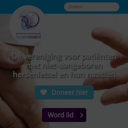
Dé vereniging voor patiënten
met niet-aangeboren
hersenletsel en hun naasten
Doneer hier
Word lid