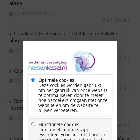
afasie
10 augustus 2026
Zuid-Holland
Capelle ad IJssel Baronie – Schilderen met NAH /
afasie
10 augustus 2026
Zuid-Holland
Capelle ad IJssel Beemsterhoek – Klaverjassen
Optimale cookies
10 augustus 2026
Deze cookies worden gebruikt
Zuid-Holland
om het gebruik van onze website
te optimaliseren door te meten
hoe bezoekers omgaan met onze
Rotterdam Centrum – NAH bijeenkomst in de
website en om de website te
Kipstraat
blijven verbeteren.
10 augustus 2026
Zuid-Holland
Functionele cookies
Functionele cookies zijn
essentieel voor het functioneren
Capelle ad IJssel Bazuin – Schilderen met NAH / afasie
van de site en zijn automatisch