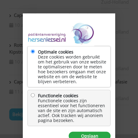
Zuid-Holland
Capelle ad IJssel Beemsterhoek – Klaverjassen
10 augustus 2026
Zuid-Holland
Rotterdam Centrum – NAH bijeenkomst in de
Kipstraat
Optimale cookies
Deze cookies worden gebruikt
10 augustus 2026
om het gebruik van onze website
te optimaliseren door te meten
Zuid-Holland
hoe bezoekers omgaan met onze
website en om de website te
blijven verbeteren.
Capelle ad IJssel Bazuin – Schilderen met NAH / afasie
11 augustus 2026
Functionele cookies
Zuid-Holland
Functionele cookies zijn
essentieel voor het functioneren
van de site en zijn automatisch
Bekijk de volledige agenda
actief. Ook tracken wij anoniem
pagina bezoeken.
Opslaan