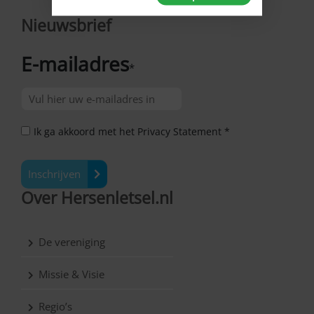
Nieuwsbrief
E-mailadres
*
Ik ga akkoord met het Privacy Statement *
Inschrijven
Over Hersenletsel.nl
De vereniging
Missie & Visie
Regio’s