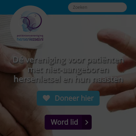
Dé vereniging voor patiënten
met niet-aangeboren
hersenletsel en hun naasten
Doneer hier
Word lid