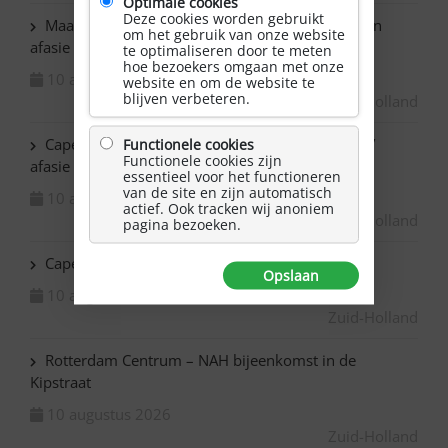
Optimale cookies
Deze cookies worden gebruikt
Maassluis – Schilderen voor mensen met NAH en
om het gebruik van onze website
afasie
te optimaliseren door te meten
hoe bezoekers omgaan met onze
10 augustus 2026
website en om de website te
blijven verbeteren.
Zuid-Holland
Capelle ad IJssel Baronie – Schilderen met NAH /
Functionele cookies
Functionele cookies zijn
afasie
essentieel voor het functioneren
van de site en zijn automatisch
10 augustus 2026
actief. Ook tracken wij anoniem
Zuid-Holland
pagina bezoeken.
Capelle ad IJssel Beemsterhoek – Klaverjassen
Opslaan
10 augustus 2026
Zuid-Holland
Rotterdam Centrum – NAH bijeenkomst in de
Kipstraat
10 augustus 2026
Zuid-Holland