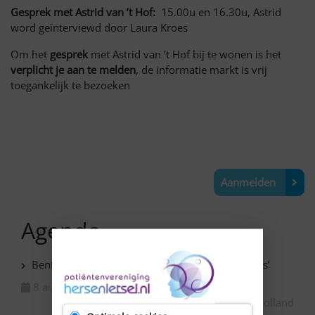
Gesprek met Astrid van ’t Hof:
15.00u en 16.30u, Astrid
word geïnterviewd door Laura Kroes
Om het
gesprek
met Astrid van ’t Hof bij te wonen is het
verplicht je aan te melden
, de informatie markt is vrij
toegankelijk te bezoeken
Aanmelden
Agenda
Benthuizen – Expositie ‘Van niets naar iets moois’
8 augustus 2026
Zuid-Holland