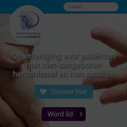
Dé vereniging voor patiënten
met niet-aangeboren
hersenletsel en hun naasten
Doneer hier
Word lid