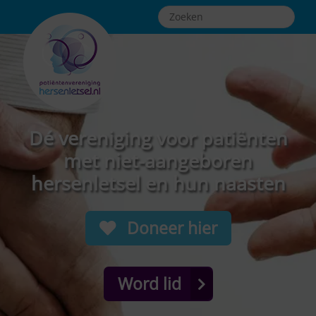
Dé vereniging voor patiënten
met niet-aangeboren
hersenletsel en hun naasten
Doneer hier
Word lid