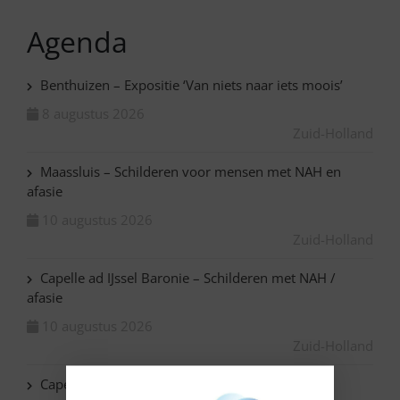
Agenda
Benthuizen – Expositie ‘Van niets naar iets moois’
8 augustus 2026
Zuid-Holland
Maassluis – Schilderen voor mensen met NAH en
afasie
10 augustus 2026
Zuid-Holland
Capelle ad IJssel Baronie – Schilderen met NAH /
afasie
10 augustus 2026
Zuid-Holland
Capelle ad IJssel Beemsterhoek – Klaverjassen