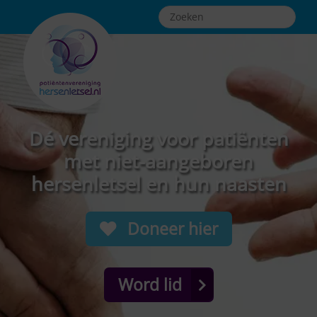
Dé vereniging voor patiënten
met niet-aangeboren
hersenletsel en hun naasten
Doneer hier
Word lid