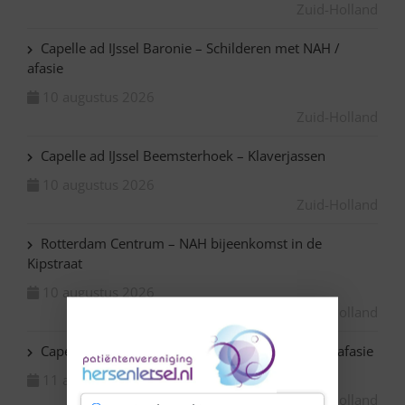
Zuid-Holland
Capelle ad IJssel Baronie – Schilderen met NAH /
afasie
10 augustus 2026
Zuid-Holland
Capelle ad IJssel Beemsterhoek – Klaverjassen
10 augustus 2026
Zuid-Holland
Rotterdam Centrum – NAH bijeenkomst in de
Kipstraat
10 augustus 2026
Zuid-Holland
Capelle ad IJssel Bazuin – Schilderen met NAH / afasie
11 augustus 2026
Zuid-Holland