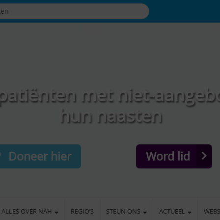
patiënten met niet-aangeb
hun naasten
Doneer hier
Word lid
ALLES OVER NAH
REGIO’S
STEUN ONS
ACTUEEL
WEB