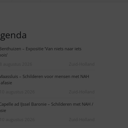
genda
enthuizen – Expositie ‘Van niets naar iets
ois’
8 augustus 2026
Zuid-Holland
aassluis – Schilderen voor mensen met NAH
 afasie
10 augustus 2026
Zuid-Holland
apelle ad IJssel Baronie – Schilderen met NAH /
asie
10 augustus 2026
Zuid-Holland