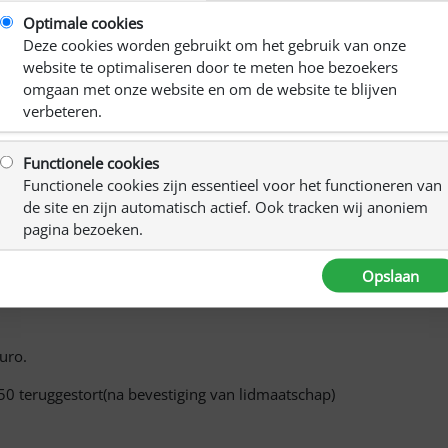
oot
Optimale cookies
Deze cookies worden gebruikt om het gebruik van onze
website te optimaliseren door te meten hoe bezoekers
omgaan met onze website en om de website te blijven
 in Maasbracht
verbeteren.
Functionele cookies
Functionele cookies zijn essentieel voor het functioneren van
de site en zijn automatisch actief. Ook tracken wij anoniem
pagina bezoeken.
Opslaan
viteit gratis. Een partner/mantelzorger van lid betaald 13.25
uro.
.50 teruggestort(na bevestiging van lidmaatschap)