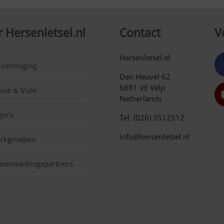
 Hersenletsel.nl
Contact
V
Hersenletsel.nl
 vereniging
Den Heuvel 62
6881 VE Velp
sie & Visie
Netherlands
io’s
Tel. (026) 3512512
info@hersenletsel.nl
rkgroepen
menwerkingspartners