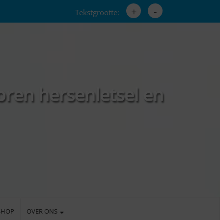
+
-
Tekstgrootte:
oren hersenletsel en
SHOP
OVER ONS