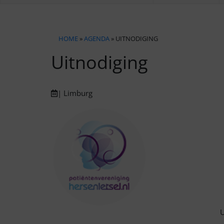
HOME
»
AGENDA
» UITNODIGING
Uitnodiging
| Limburg
U