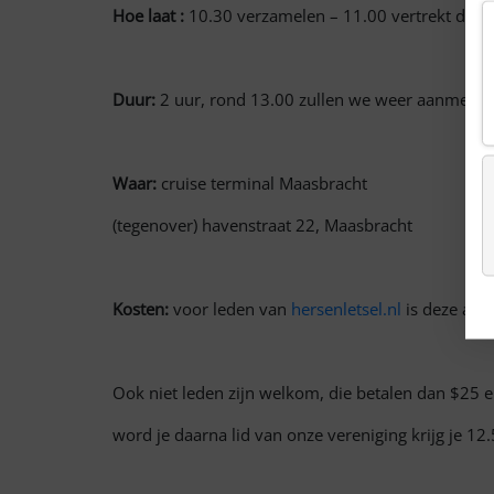
Hoe laat :
10.30 verzamelen – 11.00 vertrekt de b
Duur:
2 uur, rond 13.00 zullen we weer aanmeren
Waar:
cruise terminal Maasbracht
(tegenover) havenstraat 22, Maasbracht
Kosten:
voor leden van
hersenletsel.nl
is deze acti
Ook niet leden zijn welkom, die betalen dan $25 e
word je daarna lid van onze vereniging krijg je 12