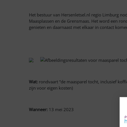
Het bestuur van Hersenletsel.nl regio Limburg nod
Maasplassen en de Grensmaas. Het word een rond
genieten en daarnaast met elkaar in contact kom
Wat:
rondvaart “de maasparel tocht, inclusief kof
zijn voor eigen kosten)
Wanneer:
13 mei 2023