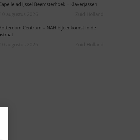
apelle ad IJssel Beemsterhoek – Klaverjassen
10 augustus 2026
Zuid-Holland
otterdam Centrum – NAH bijeenkomst in de
pstraat
10 augustus 2026
Zuid-Holland