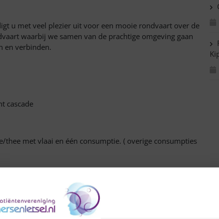
C
igt u met veel plezier uit voor een mooie rondvaart over de
vaart waarbij we samen van de prachtige omgeving gaan
R
en en verbinden.
Ki
fie/thee met vlaai en één consumptie. ( overige consumpties