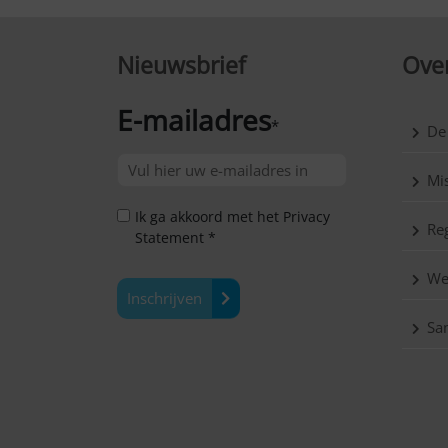
Nieuwsbrief
Over
E-mailadres
*
De
Mis
Ik ga akkoord met het Privacy
Reg
Statement *
We
Inschrijven
Sa